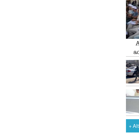
A
a
+
Al