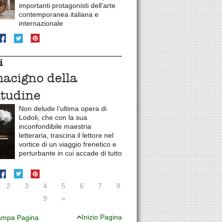
importanti protagonisti dell’arte
contemporanea italiana e
internazionale
i
macigno della
itudine
Non delude l’ultima opera di
Lodoli, che con la sua
inconfondibile maestria
letteraria, trascina il lettore nel
vortice di un viaggio frenetico e
perturbante in cui accade di tutto
2
3
4
5
6
7
8
9
»
Inizio Pagina
mpa Pagina