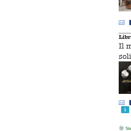
Libr
Il 
sol
1
Sta