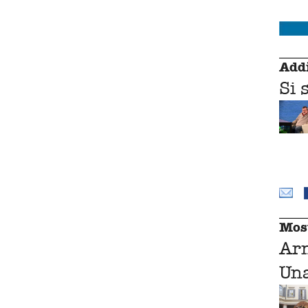
Addi
Si 
Mos
Ar
Una