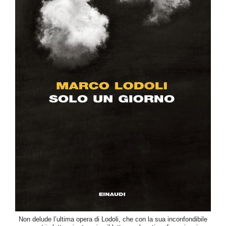
Non delude l’ultima opera di Lodoli, che con la sua inconfondibile