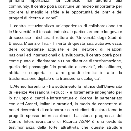
primaria importanza nel contesto manifatturiero alla
community. Il centro potrà costituire un nucleo importante per
cogliere al meglio le sfide e le opportunità del pnrr e dei
progetti di ricerca europei".
"Il centro istituzionalizza un'esperienza di collaborazione tra
le Università e il tessuto industriale particolarmente longeva e
di successo - dichiara il rettore dell'Università degli Studi di
Brescia Maurizio Tira - In virtù di questa sua autorevolezza,
delle competenze acquisite e del network di relazioni
nazionali ed internazionali già sviluppate, il centro potrà porsi
come punto di riferimento su una direttrice di trasformazione,
quella del passaggio "da prodotto a servizio", che affianca,
abilita e supporta le altre grandi direttici in atto: la
trasformazione digitale e la transizione ecologica".
"L'Ateneo fiorentino - ha sottolineato la rettrice dell'Università
di Firenze Alessandra Petrucci - è fortemente impegnato per
lo sviluppo di centri e infrastrutture di ricerca, in partenariato
con altri Atenei, italiani e stranieri, in modo da consentire ai
nostri ricercatori di collaborare con studiosi di chiara fama in
progetti spesso interdisciplinari. La storia pregressa del
Centro Interuniversitario di Ricerca ASAP è una evidente
testimonianza della forte attrattività che queste strutture