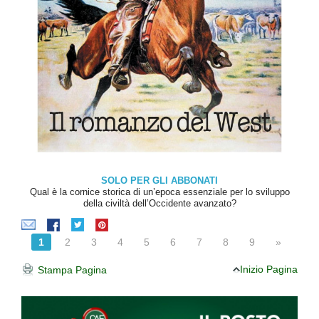
SOLO PER GLI ABBONATI
Qual è la cornice storica di un’epoca essenziale per lo sviluppo
della civiltà dell’Occidente avanzato?
1
2
3
4
5
6
7
8
9
»
Inizio Pagina
Stampa Pagina