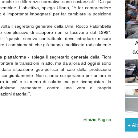
 anche le differenze normative sono sostanziali”. Da qui
ssemblee. L'obiettivo, spiega Uliano, “è far comprendere
to è importante impegnarsi per far cambiare la posizione
 volta il segretario generale della Uilm, Rocco Palombella
re complessive di sciopero non si facevano dal 1999”.
ti, “questo rinnovo contrattuale deve introdurre misure
A
tare i cambiamenti che già hanno modificato radicalmente
a
 piattaforma - spiega il segretario generale della Fiom
ntare le transizioni in atto, ma da allora ad oggi si sono
, dalla situazione geo-politica al calo della produzione
are congiuntamente. Non stiamo scioperando per un'ora in
o in più o in meno di salario ma per riconquistare la
e abbiamo presentato, contro una vera e propria
zioni datoriali”.
Inizio Pagina
+
Al