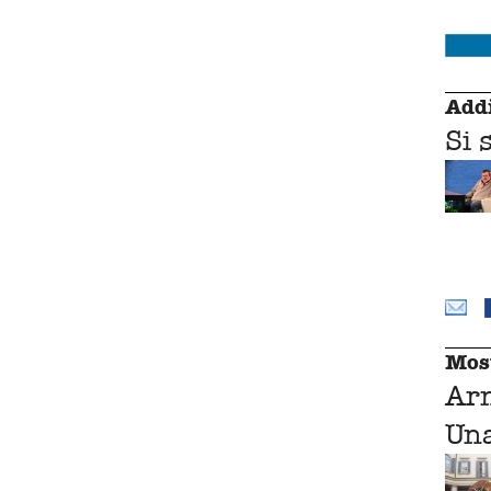
Addi
Si 
Mos
Ar
Una