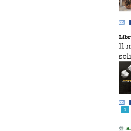
Libr
Il 
sol
1
Sta