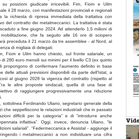
u posizioni giudicate irricevibili. Fim, Fiom e Uilm
le il 28 marzo, con manifestazioni provinciali e regionali
sta la richiesta di ripresa immediata della trattativa con
vo del contratto dei metalmeccanici. La trattativa è stata
 scaduto a fine giugno 2024. Ad attenderlo 1,5 milioni di
mobilitazione, che fa seguito alle 16 ore di sciopero
arà preceduta il 21 marzo da tre assemblee - al Nord, al
senza di migliaia di delegati.
im, Fiom e Uilm hanno chiesto, sul fronte salariale, un
di 280 euro mensili sui minimi per il livello C3 (ex quinto
iali propongono di confermare l'aumento definito in base
se delle attuali previsioni disponibili da parte dell'Istat, a
osì al giugno 2028 la vigenza del contratto (rispetto al
ra le altre proposte sindacali, quella di una fase di
biettivo di raggiungere progressivamente una riduzione
i.
 sottolinea Ferdinando Uliano, segretario generale della
zi che seppelliscono le relazioni industriali che in passato
ioni difficili per la categoria” e di “introdurre anche
Vid
mpennata inflattiva”. Oggi, invece, denuncia Uliano, “le
dizioni salariali”. “Federmeccanica e Assistal - aggiunge il
ingendo i metalmeccanici a non individuare una cifra