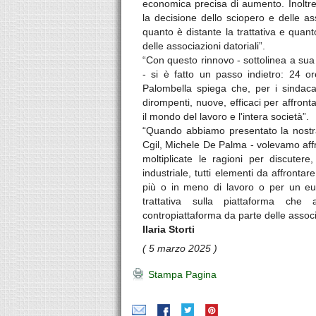
economica precisa di aumento. Inoltre
la decisione dello sciopero e delle a
quanto è distante la trattativa e quan
delle associazioni datoriali”.
“Con questo rinnovo - sottolinea a sua
- si è fatto un passo indietro: 24 o
Palombella spiega che, per i sindaca
dirompenti, nuove, efficaci per affron
il mondo del lavoro e l'intera società”.
“Quando abbiamo presentato la nostra
Cgil, Michele De Palma - volevamo affro
moltiplicate le ragioni per discutere
industriale, tutti elementi da affront
più o in meno di lavoro o per un eur
trattativa sulla piattaforma ch
contropiattaforma da parte delle associa
Ilaria Storti
( 5 marzo 2025 )
Stampa Pagina