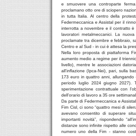
e smuovere una controparte ferma s
proclamano otto ore di sciopero naziona
in tutta Italia. Al centro della prote
Federmeccanica e Assistal per il rinno
interrotta a novembre e il contratto è
lavoratori metalmeccanici. La nuova 
proclamate tra dicembre e febbraio, s
Centro e al Sud - in cui è attesa la pre
Nella loro proposta di piattaforma F
aumento medio a regime per il triennio 
livello), mentre le associazioni dator
all'inflazione (Ipca-Nei), pari, sulla ba
173 euro in quattro anni, allungando c
periodo luglio 2024 giugno 2027). T
sperimentazione contrattuale con l'o
dell'orario di lavoro a 35 ore settimanal
Da parte di Federmeccanica e Assistal,
Fim Cisl, ci sono “quattro mesi di silen
avevano consentito di superare situaz
importanti novità”, rispondendo “all'i
distanze sono infinite rispetto alle con
numero uno della Fim - stanno costr