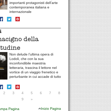
importanti protagonisti dell’arte
contemporanea italiana e
internazionale
i
macigno della
itudine
Non delude l’ultima opera di
Lodoli, che con la sua
inconfondibile maestria
letteraria, trascina il lettore nel
vortice di un viaggio frenetico e
perturbante in cui accade di tutto
2
3
4
5
6
7
8
9
»
Inizio Pagina
mpa Pagina