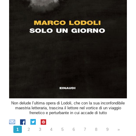
Non delude l’ultima opera di Lodoli, che con la sua inconfondibile
maestria letteraria, trascina il lettore nel vortice di un viaggio
frenetico e perturbante in cui accade di tutto
1
2
3
4
5
6
7
8
9
»