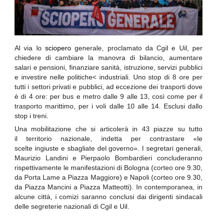
Al via lo
sciopero
generale, proclamato da Cgil e Uil, per
chiedere di cambiare la manovra di bilancio, aumentare
salari e pensioni, finanziare sanità, istruzione, servizi pubblici
e investire nelle politiche< industriali. Uno stop di 8 ore per
tutti i settori privati e pubblici, ad eccezione dei trasporti dove
è di 4 ore: per bus e metro dalle 9 alle 13, così come per il
trasporto marittimo, per i voli dalle 10 alle 14. Esclusi dallo
stop i treni.
Una mobilitazione che si articolerà in 43 piazze su tutto
il territorio nazionale, indetta per contrastare «le
scelte ingiuste e sbagliate del governo». I segretari generali,
Maurizio Landini e Pierpaolo Bombardieri concluderanno
rispettivamente le manifestazioni di Bologna (corteo ore 9.30,
da Porta Lame a Piazza Maggiore) e Napoli (corteo ore 9.30,
da Piazza Mancini a Piazza Matteotti). In contemporanea, in
alcune città, i comizi saranno conclusi dai dirigenti sindacali
delle segreterie nazionali di Cgil e Uil.