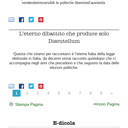
rendendoirreversibili le politiche liberisted’austerità.
L’eterno dibattito che produce solo
Discutellum
Questa che stiamo per raccontarvi è l’eterna fiaba della legge
elettorale in Italia, da decenni ormai racconto quotidiano che ci
accompagna negli anni che precedono e che seguono la data delle
elezioni politiche.
1
2
3
4
5
6
7
8
9
»
Inizio Pagina
Stampa Pagina
E-dicola