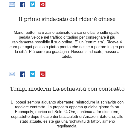
Il primo sindacato dei rider è cinese
Mario, pettorina e zaino abbinato carico di cibarie sulle spalle,
pedala veloce nel traffico cittadino per consegnare il più
rapidamente possibile il suo ordine. E’ un “cottimista”. Riceve 4
euro per ogni panino o piatto pronto che riesce a portare in giro per
la città. Più corre più guadagna. Nessun sindacato, nessuna
tutela.
Tempi moderni La schiavitù con contratto
L’ ipotesi sembra alquanto aberrante: reintrodurre la schiavitù con
regolare contratto. La proposta apparsa qualche giorno fa su
Econopoly, rubrica del Sole 24 Ore, continua a far discutere,
soprattutto dopo il caso dei braccialetti di Amazon: dato che, allo
stato attuale, esiste già una “schiavitù di fatto”, almeno
regoliamola.