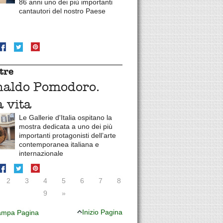
86 anni uno dei più importanti
cantautori del nostro Paese
tre
naldo Pomodoro.
 vita
Le Gallerie d'Italia ospitano la
mostra dedicata a uno dei più
importanti protagonisti dell’arte
contemporanea italiana e
internazionale
2
3
4
5
6
7
8
9
»
Inizio Pagina
mpa Pagina