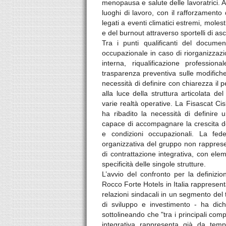
menopausa e salute delle lavoratrici. 
luoghi di lavoro, con il rafforzamento 
legati a eventi climatici estremi, moles
e del burnout attraverso sportelli di as
Tra i punti qualificanti del documen
occupazionale in caso di riorganizzazio
interna, riqualificazione profession
trasparenza preventiva sulle modifich
necessità di definire con chiarezza il 
alla luce della struttura articolata de
varie realtà operative. La Fisascat Cisl
ha ribadito la necessità di definire u
capace di accompagnare la crescita del
e condizioni occupazionali. La fed
organizzativa del gruppo non rappresen
di contrattazione integrativa, con eleme
specificità delle singole strutture.
L’avvio del confronto per la definizi
Rocco Forte Hotels in Italia rappresent
relazioni sindacali in un segmento del
di sviluppo e investimento - ha dich
sottolineando che "tra i principali compe
integrativa rappresenta già da temp