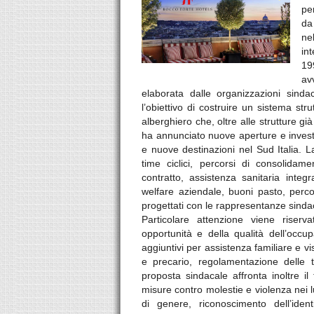
pe
da
ne
in
19
av
elaborata dalle organizzazioni sindac
l’obiettivo di costruire un sistema str
alberghiero che, oltre alle strutture gi
ha annunciato nuove aperture e investi
e nuove destinazioni nel Sud Italia. L
time ciclici, percorsi di consolidam
contratto, assistenza sanitaria integ
welfare aziendale, buoni pasto, perco
progettati con le rappresentanze sindac
Particolare attenzione viene riserva
opportunità e della qualità dell’occ
aggiuntivi per assistenza familiare e vi
e precario, regolamentazione delle t
proposta sindacale affronta inoltre il
misure contro molestie e violenza nei lu
di genere, riconoscimento dell’ident