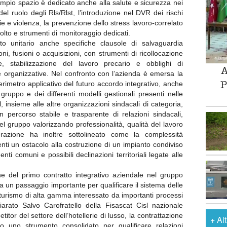
Ampio spazio è dedicato anche alla salute e sicurezza nei
del ruolo degli Rls/Rlst, l’introduzione nel DVR dei rischi
tie e violenza, la prevenzione dello stress lavoro-correlato
colto e strumenti di monitoraggio dedicati.
to unitario anche specifiche clausole di salvaguardia
ni, fusioni o acquisizioni, con strumenti di ricollocazione
ale, stabilizzazione del lavoro precario e obblighi di
A
e organizzative. Nel confronto con l’azienda è emersa la
P
perimetro applicativo del futuro accordo integrativo, anche
l gruppo e dei differenti modelli gestionali presenti nelle
, insieme alle altre organizzazioni sindacali di categoria,
n percorso stabile e trasparente di relazioni sindacali,
 gruppo valorizzando professionalità, qualità del lavoro
erazione ha inoltre sottolineato come la complessità
ti un ostacolo alla costruzione di un impianto condiviso
nti comuni e possibili declinazioni territoriali legate alle
one del primo contratto integrativo aziendale nel gruppo
a un passaggio importante per qualificare il sistema delle
 turismo di alta gamma interessato da importanti processi
iarato Salvo Carofratello della Fisascat Cisl nazionale
titor del settore dell’hotellerie di lusso, la contrattazione
+
Al
o uno strumento consolidato per qualificare relazioni