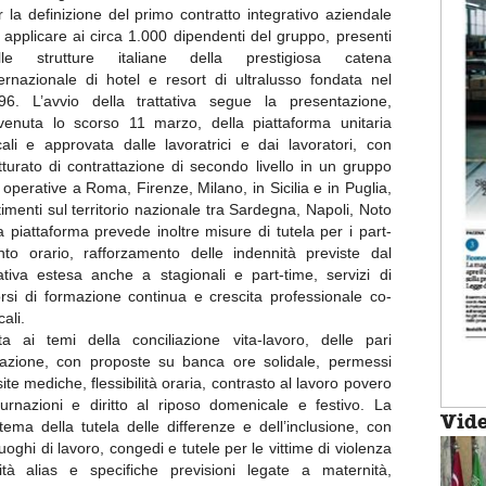
r la definizione del primo contratto integrativo aziendale
 applicare ai circa 1.000 dipendenti del gruppo, presenti
lle strutture italiane della prestigiosa catena
ternazionale di hotel e resort di ultralusso fondata nel
96. L’avvio della trattativa segue la presentazione,
venuta lo scorso 11 marzo, della piattaforma unitaria
ali e approvata dalle lavoratrici e dai lavoratori, con
utturato di contrattazione di secondo livello in un gruppo
à operative a Roma, Firenze, Milano, in Sicilia e in Puglia,
menti sul territorio nazionale tra Sardegna, Napoli, Noto
a piattaforma prevede inoltre misure di tutela per i part-
ento orario, rafforzamento delle indennità previste dal
rativa estesa anche a stagionali e part-time, servizi di
rsi di formazione continua e crescita professionale co-
ali.
ta ai temi della conciliazione vita-lavoro, delle pari
upazione, con proposte su banca ore solidale, permessi
site mediche, flessibilità oraria, contrasto al lavoro povero
urnazioni e diritto al riposo domenicale e festivo. La
Vid
 tema della tutela delle differenze e dell’inclusione, con
oghi di lavoro, congedi e tutele per le vittime di violenza
ità alias e specifiche previsioni legate a maternità,