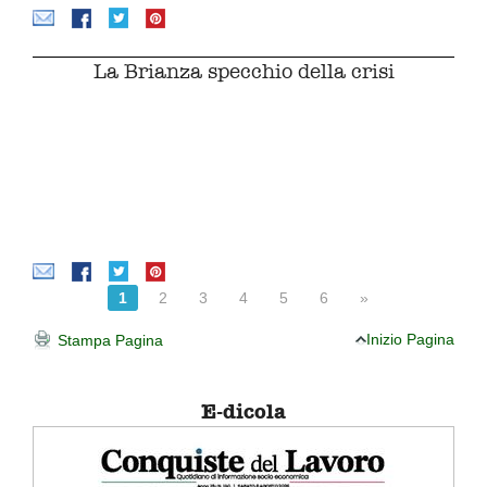
La Brianza specchio della crisi
1
2
3
4
5
6
»
Inizio Pagina
Stampa Pagina
E-dicola