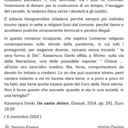
l’estorsione di denaro per la costruzione di un tempio, il lavaggio
del cervello, la violenza fisica verso i devianti e gli scettici.
E tuttavia bisognerebbe chiedersi perchè sempre più individui
trovino riparo in sette e religioni fuori dal comune, perché fanno e
accettano pratiche umanamente immorali e persino illegali.
In questo romanzo incalzante, che esplora l’universo religioso
contemporaneo sullo sfondo della pandemia, in cui tutti i
protagonisti, per esigenze diverse, cercano senza trovarla “ la
vera forma di Dio”, Kawamura Genki affida a Michio, sulla via
della liberazione, una delle posssibile risposte: “ Chissà …
all’inizio ero senz’altro scettico. Ma, forse, comportandomi da
devoto ho iniziato a crederci. Lo so che può suonare strano, però
cantare insieme a voi mi faceva stare bene, e a poco a poco mi
ha fatto star bene anche essere parte del Coro della Voce eterna.
Non è forse questo che succede quando si sta in una società, in
una famiglia?”
Kavamura Genki,
Un canto divino
, Einaudi, 2024, pp. 291, Euro
18.00
( 6 novembre 2024 )
Inizio Pagina
Stampa Pagina