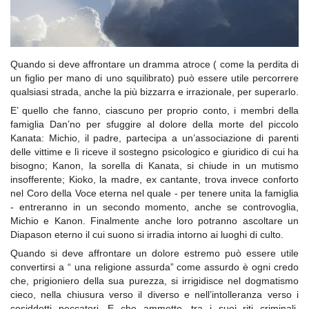
Quando si deve affrontare un dramma atroce ( come la perdita di
un figlio per mano di uno squilibrato) può essere utile percorrere
qualsiasi strada, anche la più bizzarra e irrazionale, per superarlo.
E’ quello che fanno, ciascuno per proprio conto, i membri della
famiglia Dan’no per sfuggire al dolore della morte del piccolo
Kanata: Michio, il padre, partecipa a un’associazione di parenti
delle vittime e lì riceve il sostegno psicologico e giuridico di cui ha
bisogno; Kanon, la sorella di Kanata, si chiude in un mutismo
insofferente; Kioko, la madre, ex cantante, trova invece conforto
nel Coro della Voce eterna nel quale - per tenere unita la famiglia
- entreranno in un secondo momento, anche se controvoglia,
Michio e Kanon. Finalmente anche loro potranno ascoltare un
Diapason eterno il cui suono si irradia intorno ai luoghi di culto.
Quando si deve affrontare un dolore estremo può essere utile
convertirsi a “ una religione assurda” come assurdo è ogni credo
che, prigioniero della sua purezza, si irrigidisce nel dogmatismo
cieco, nella chiusura verso il diverso e nell’intolleranza verso i
cosiddetti peccatori. E che ammette, tra i suoi riti criminali,