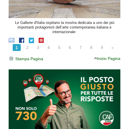
Le Gallerie d'Italia ospitano la mostra dedicata a uno dei più
importanti protagonisti dell’arte contemporanea italiana e
internazionale
1
2
3
4
5
6
7
8
9
»
Inizio Pagina
Stampa Pagina