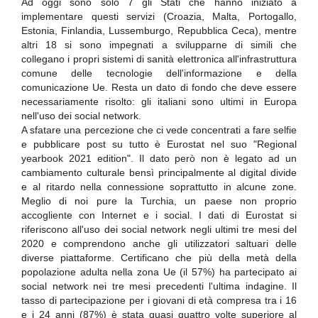
Ad oggi sono solo 7 gli Stati che hanno iniziato a
implementare questi servizi (Croazia, Malta, Portogallo,
Estonia, Finlandia, Lussemburgo, Repubblica Ceca), mentre
altri 18 si sono impegnati a svilupparne di simili che
collegano i propri sistemi di sanità elettronica all'infrastruttura
comune delle tecnologie dell'informazione e della
comunicazione Ue. Resta un dato di fondo che deve essere
necessariamente risolto: gli italiani sono ultimi in Europa
nell'uso dei social network.
A sfatare una percezione che ci vede concentrati a fare selfie
e pubblicare post su tutto è Eurostat nel suo "Regional
yearbook 2021 edition". Il dato però non è legato ad un
cambiamento culturale bensì principalmente al digital divide
e al ritardo nella connessione soprattutto in alcune zone.
Meglio di noi pure la Turchia, un paese non proprio
accogliente con Internet e i social. I dati di Eurostat si
riferiscono all'uso dei social network negli ultimi tre mesi del
2020 e comprendono anche gli utilizzatori saltuari delle
diverse piattaforme. Certificano che più della metà della
popolazione adulta nella zona Ue (il 57%) ha partecipato ai
social network nei tre mesi precedenti l'ultima indagine. Il
tasso di partecipazione per i giovani di età compresa tra i 16
e i 24 anni (87%) è stata quasi quattro volte superiore al