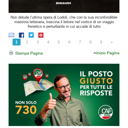
Non delude l’ultima opera di Lodoli, che con la sua inconfondibile
maestria letteraria, trascina il lettore nel vortice di un viaggio
frenetico e perturbante in cui accade di tutto
1
2
3
4
5
6
7
8
9
»
Inizio Pagina
Stampa Pagina