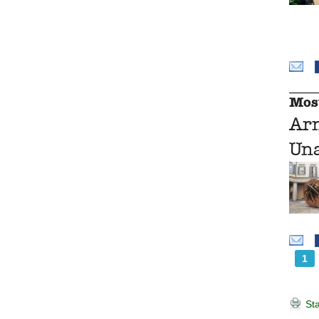
Mos
Ar
Una
1
Sta