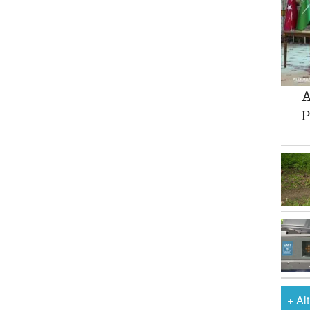
A
P
+
Al