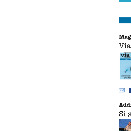
Mag
Via
Addi
Si 