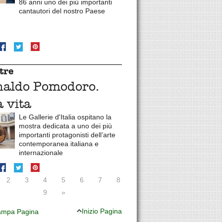
86 anni uno dei più importanti
cantautori del nostro Paese
tre
naldo Pomodoro.
 vita
Le Gallerie d'Italia ospitano la
mostra dedicata a uno dei più
importanti protagonisti dell’arte
contemporanea italiana e
internazionale
2
3
4
5
6
7
8
9
»
Inizio Pagina
mpa Pagina