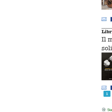
Libr
Il 
sol
1
Sta