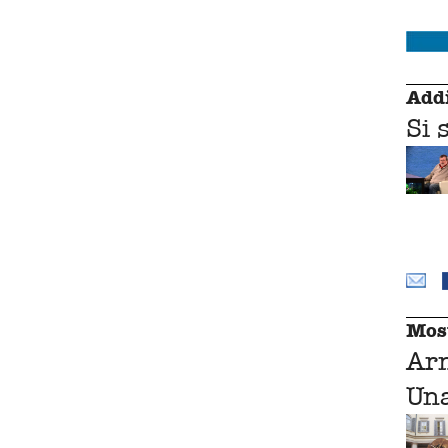
Addi
Si 
Mos
Ar
Una