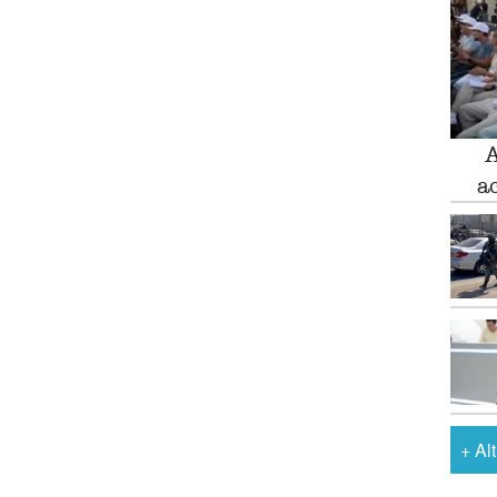
A
a
+
Al