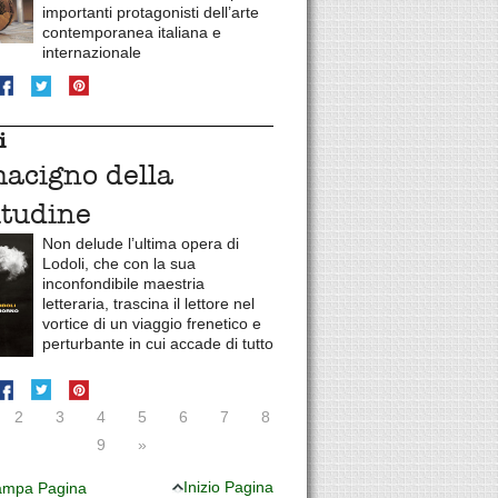
importanti protagonisti dell’arte
contemporanea italiana e
internazionale
i
macigno della
itudine
Non delude l’ultima opera di
Lodoli, che con la sua
inconfondibile maestria
letteraria, trascina il lettore nel
vortice di un viaggio frenetico e
perturbante in cui accade di tutto
2
3
4
5
6
7
8
9
»
Inizio Pagina
mpa Pagina