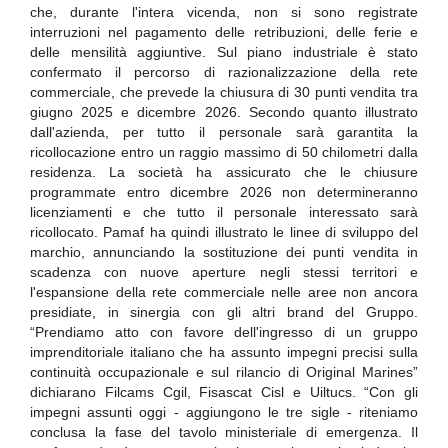
che, durante l'intera vicenda, non si sono registrate
interruzioni nel pagamento delle retribuzioni, delle ferie e
delle mensilità aggiuntive. Sul piano industriale è stato
confermato il percorso di razionalizzazione della rete
commerciale, che prevede la chiusura di 30 punti vendita tra
giugno 2025 e dicembre 2026. Secondo quanto illustrato
dall'azienda, per tutto il personale sarà garantita la
ricollocazione entro un raggio massimo di 50 chilometri dalla
residenza. La società ha assicurato che le chiusure
programmate entro dicembre 2026 non determineranno
licenziamenti e che tutto il personale interessato sarà
ricollocato. Pamaf ha quindi illustrato le linee di sviluppo del
marchio, annunciando la sostituzione dei punti vendita in
scadenza con nuove aperture negli stessi territori e
l'espansione della rete commerciale nelle aree non ancora
presidiate, in sinergia con gli altri brand del Gruppo.
“Prendiamo atto con favore dell'ingresso di un gruppo
imprenditoriale italiano che ha assunto impegni precisi sulla
continuità occupazionale e sul rilancio di Original Marines”
dichiarano Filcams Cgil, Fisascat Cisl e Uiltucs. “Con gli
impegni assunti oggi - aggiungono le tre sigle - riteniamo
conclusa la fase del tavolo ministeriale di emergenza. Il