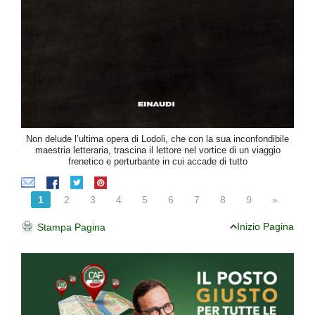
Non delude l’ultima opera di Lodoli, che con la sua inconfondibile
maestria letteraria, trascina il lettore nel vortice di un viaggio
frenetico e perturbante in cui accade di tutto
1
2
3
4
5
6
7
8
9
»
Inizio Pagina
Stampa Pagina