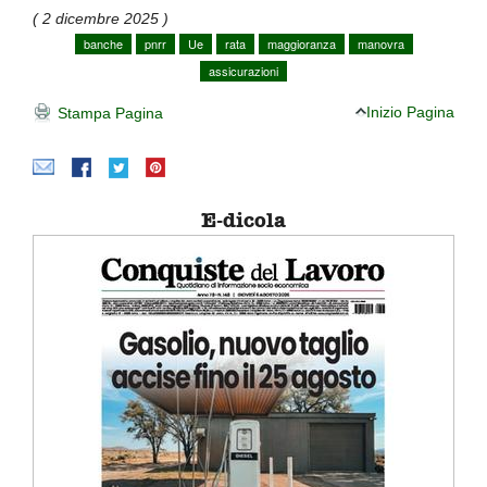
( 2 dicembre 2025 )
banche
pnrr
Ue
rata
maggioranza
manovra
assicurazioni
Inizio Pagina
Stampa Pagina
E-dicola