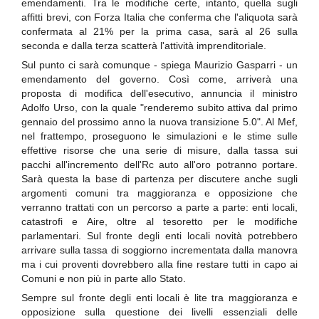
emendamenti. Tra le modifiche certe, intanto, quella sugli
affitti brevi, con Forza Italia che conferma che l'aliquota sarà
confermata al 21% per la prima casa, sarà al 26 sulla
seconda e dalla terza scatterà l'attività imprenditoriale.
Sul punto ci sarà comunque - spiega Maurizio Gasparri - un
emendamento del governo. Così come, arriverà una
proposta di modifica dell'esecutivo, annuncia il ministro
Adolfo Urso, con la quale "renderemo subito attiva dal primo
gennaio del prossimo anno la nuova transizione 5.0". Al Mef,
nel frattempo, proseguono le simulazioni e le stime sulle
effettive risorse che una serie di misure, dalla tassa sui
pacchi all'incremento dell'Rc auto all'oro potranno portare.
Sarà questa la base di partenza per discutere anche sugli
argomenti comuni tra maggioranza e opposizione che
verranno trattati con un percorso a parte a parte: enti locali,
catastrofi e Aire, oltre al tesoretto per le modifiche
parlamentari. Sul fronte degli enti locali novità potrebbero
arrivare sulla tassa di soggiorno incrementata dalla manovra
ma i cui proventi dovrebbero alla fine restare tutti in capo ai
Comuni e non più in parte allo Stato.
Sempre sul fronte degli enti locali è lite tra maggioranza e
opposizione sulla questione dei livelli essenziali delle