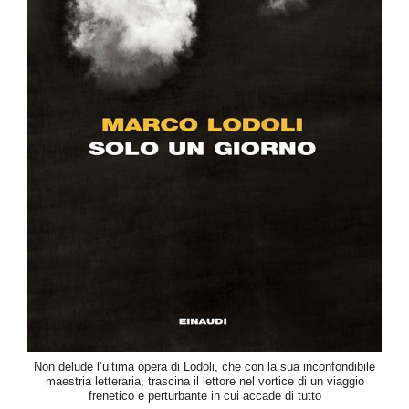
Non delude l’ultima opera di Lodoli, che con la sua inconfondibile
maestria letteraria, trascina il lettore nel vortice di un viaggio
frenetico e perturbante in cui accade di tutto