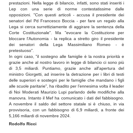
prestazioni. Nella legge di bilancio, infatti, sono stati inseriti i
Lep con una serie di norme contestatissime dalle
opposizioni. "Con questi articoli - accusa il presidente dei
senatori del Pd Francesco Boccia - per fare un regalo alla
Lega si cerca surrettiziamente di aggirare la sentenza della
Corte Costituzionale". Ma "evocare la Costituzione per
bloccare l'Autonomia - la replica a stretto giro il presidente
dei senatori della Lega Massimiliano Romeo - è
pretestuoso".
In ogni caso, "il sostegno alle famiglie è la nostra priorità e
grazie anche al nostro lavoro in legge di bilancio ci sono più
di 3,5 miliardi. Puntiamo, grazie anche all'apertura del
ministro Giorgetti, ad inserire la detrazione per i libri di testi
delle superiori e sostegni per le famiglie che mandano i figli
alle scuole paritarie", ha ribadito per l’ennesima volta il leader
di Noi Moderati Maurizio Lupi parlando delle modifiche alla
manovra. Intanto il Mef ha comunicato i dati del fabbisogno.
A novembre il saldo del settore statale si è chiuso, in via
provvisoria, con un fabbisogno di 6,9 miliardi, a fronte dei
5,166 miliardi di novembre 2024.
Rodolfo Ricci