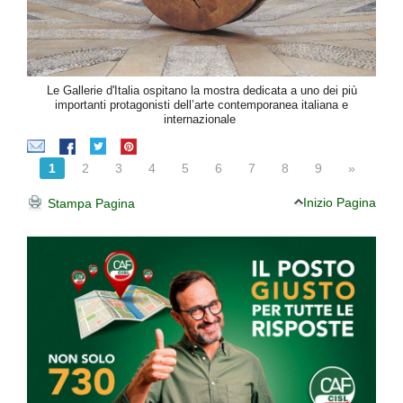
Le Gallerie d'Italia ospitano la mostra dedicata a uno dei più
importanti protagonisti dell’arte contemporanea italiana e
internazionale
1
2
3
4
5
6
7
8
9
»
Inizio Pagina
Stampa Pagina