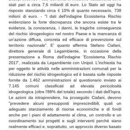
stati pari a circa 7,6 miliardi di euro. Lo Stato ad oggi ha
risposto stanziando circa il 10% di quanto necessario, 738
milioni di euro. - "I dati dell'indagine Ecosistema Rischio
evidenziano la forte discrepanza che ancora esiste tra le
evidenze, la conoscenza, i danni, le tragiche conseguenze
del rischio idrogeologico nel nostro Paese e la mancanza di
un'azione diffusa, concreta ed efficace di prevenzione sul
territorio nazionale". E' quanto afferma Stefano Ciafani,
direttore generale di Legambiente, in occasione della
presentazione a Roma dell'indagine 'Ecosistema Rischio
2017', realizzata da Legambiente con Unipol. L'inchiesta ha
per oggetto le attività nelle amministrazioni comunali per la
riduzione del rischio idrogeologico ed è basata sulle risposte
fornite da 1.462 amministrazioni al questionario inviato ai
7.145 comuni classificati ad elevata pericolosità
idrogeologica (oltre l'88% del totale) secondo i dati dell'Ispra.
Le azioni da intraprendere, ha proseguito Ciafani, devono
"prevedere alcuni presupposti imprescindibili, quali un
adeguato stanziamento di risorse economiche e di fondi
anche per i piani di adattamento al clima, un controllo e un
coordinamento sui progetti e sugli interventi perchè siano
realmente efficaci e, soprattutto, un approccio diverso basato