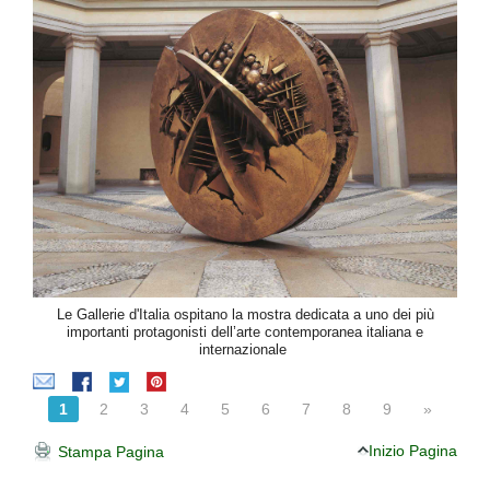
Le Gallerie d'Italia ospitano la mostra dedicata a uno dei più
importanti protagonisti dell’arte contemporanea italiana e
internazionale
1
2
3
4
5
6
7
8
9
»
Inizio Pagina
Stampa Pagina