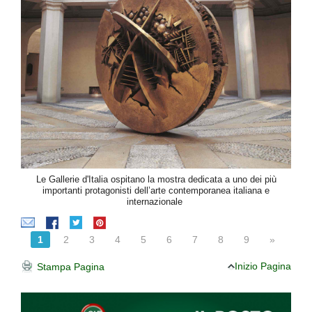
Le Gallerie d'Italia ospitano la mostra dedicata a uno dei più
importanti protagonisti dell’arte contemporanea italiana e
internazionale
1
2
3
4
5
6
7
8
9
»
Inizio Pagina
Stampa Pagina