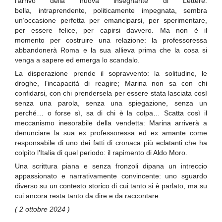
l’arrivo della nuova insegnante di Lettere:
bella, intraprendente, politicamente impegnata, sembra
un’occasione perfetta per emanciparsi, per sperimentare,
per essere felice, per capirsi davvero. Ma non è il
momento per costruire una relazione: la professoressa
abbandonerà Roma e la sua allieva prima che la cosa si
venga a sapere ed emerga lo scandalo.
La disperazione prende il sopravvento: la solitudine, le
droghe, l’incapacità di reagire; Marina non sa con chi
confidarsi, con chi prendersela per essere stata lasciata così
senza una parola, senza una spiegazione, senza un
perché… o forse sì, sa di chi è la colpa… Scatta così il
meccanismo inesorabile della vendetta: Marina arriverà a
denunciare la sua ex professoressa ed ex amante come
responsabile di uno dei fatti di cronaca più eclatanti che ha
colpito l’Italia di quel periodo: il rapimento di Aldo Moro.
Una scrittura piana e senza fronzoli dipana un intreccio
appassionato e narrativamente convincente: uno sguardo
diverso su un contesto storico di cui tanto si è parlato, ma su
cui ancora resta tanto da dire e da raccontare.
( 2 ottobre 2024 )