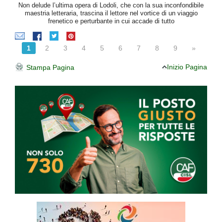
Non delude l’ultima opera di Lodoli, che con la sua inconfondibile
maestria letteraria, trascina il lettore nel vortice di un viaggio
frenetico e perturbante in cui accade di tutto
1
2
3
4
5
6
7
8
9
»
Inizio Pagina
Stampa Pagina