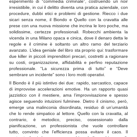
esperimento di “commedia criminale”, costruendo un noir
irresistibile, in cui il delitto diventa una pratica aziendale, con
procedure, dubbi etici e problemi di gestione. Riecco i due
sicari senza nome, il Biondo e Quello con la cravatta alle
prese con una nuova missione che incrina le loro poche, ma
solidissime, certezze professionali. Robecchi ambienta la
vicenda in una Milano opaca e cinica, dove il denaro detta le
regole e il crimine è soltanto un altro ramo del terziario
avanzato. L’idea geniale del libro sta proprio qui: trasformare
due killer in piccoli imprenditori precari, costretti a ragionare
su costi, organizzazione, affidabilità e perfino reputazione
professionale. “La sicurezza prima di tutto” e “Deve
sembrare un incidente” sono i loro motti operativi.
Il Biondo è il più istintivo dei due: rapido, sarcastico, capace
di improvvise accelerazioni emotive. Ha un rapporto quasi
jazzistico con il mestiere, ama l’improvvisazione e spesso
agisce seguendo intuizioni fulminee. Dietro il cinismo, però,
emerge una malinconia disordinata, residuo di un’umanità
che lo rende simpatico al lettore. Quello con la cravatta, al
contrario, è metodico, preciso, ossessionato dalla
pianificazione, un professionista che vuole controllare
tutto, convinto che l’efficienza possa evitare il caos. Il