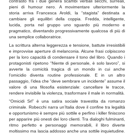
contrasto fra i due genera scambi verbali secchi, surreali,
pieni di humour nero. A movimentare ulteriormente la
storia arriva Francesca Aroldi, la “stagista” destinata a
cambiare gli equilibri della coppia. Fredda, intelligente,
lucida, porta nel gruppo uno sguardo più moderno e
pragmatico, diventando progressivamente qualcosa di più di
una semplice collaboratrice.
La scrittura alterna leggerezza e tensione, battute irresistibili
e improvvise aperture di melanconia. Alcune frasi colpiscono
per la loro capacità di condensare il tono del libro. Quando i
protagonisti ripetono “Niente di personale, è solo lavoro”, si
avverte la comicità tragica di un mondo in cui anche
l’omicidio diventa routine professionale. E in un altro
passaggio, l’idea che “deve sembrare un incidente” assume il
valore di una filosofia esistenziale: cancellare le tracce,
rendere invisibile la violenza, trasformare il male in normalità.
“Omicidi Srl” è una satira sociale travestita da romanzo
criminale. Robecchi narra un’Italia dove il confine tra legalità
e opportunismo è sempre più sottile e perfino i killer finiscono
per apparire più onesti dei loro clienti. Tra dialoghi fulminanti,
ritmo perfetto e personaggi memorabili, il libro diverte
moltissimo ma lascia addosso anche una sottile inquietudine.