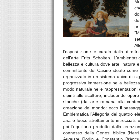
Me
ch
do
de
pr
“M
se
Al
l’esposi zione è curata dalla direttr
dell’arte Frits Scholten. L’ambienta
bellezza e cultura dove arte, natura e
committente del Casino ideato come s
organizzato in un sistema unico di sig
progressiva immersione nella bellezza 
modo naturale nelle rappresentazioni del
dipinti alle sculture, includendo oper
storiche (dall’arte romana alla conte
creazione del mondo: ecco il passaggi
Emblematica l’Allegoria dei quattro el
aria e fuoco strettamente intrecciati:
poi l’equilibrio prodotto dalla creazio
connesso della Genesi biblica (Herri
Auguste Rodin e Constantin Brâncus