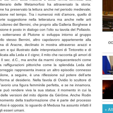
tterario delle Metamorfosi ha attraversato la storia:
ti ne ha preservato la lettura anche nel periodo medievale;
usione nel tempo. Tra i numerosi miti d’amore, quello di
rte suggestione nella letteratura ma anche nelle arti
 scultoreo del Bernini, che proprio alla Galleria Borghese è
asione è posto in dialogo con l’olio su tavola del Pollaiolo.
sotterraneo di Plutone si sviluppa intorno al gruppo
llo stesso Bernini, altro capolavoro appartenente alla
c
tema di Aracne, declinato in mostra attraverso arazzi e
am e qui illustrato dalle interpretazioni di Tintoretto e di
ta alla Leda e il cigno; il mito che racconta gli amori di
l II sec. d.C., ma anche da marmi cinquecenteschi come
 raffigurazioni pittoriche come la splendida Leda del
orreggio rappresenta invece un altro episodio connesso
lione, a seguire, è una riflessione sul potere dell’arte
forma al desiderio. Nella favola di Ovidio lo scultore di
ll’avorio una figura femminile perfetta, e se ne innamora.
 può rendere viva la sua statua: il momento in cui la
o delle versioni del mito dipinte da Gérôme. Anche Rodin
il momento della trasformazione che è parte del processo
fosi è opposta: lo sguardo di Medusa ha assunto infatti il
+
Al
gli esseri umani.