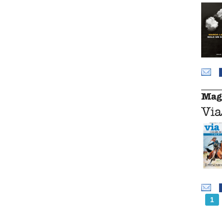
Mag
Via
1