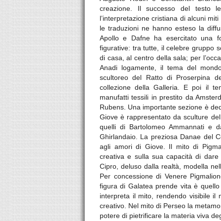
creazione. Il successo del testo le
l’interpretazione cristiana di alcuni mi
le traduzioni ne hanno esteso la diff
Apollo e Dafne ha esercitato una fo
figurative: tra tutte, il celebre gruppo
di casa, al centro della sala; per l’occ
Anadi logamente, il tema del mondo 
scultoreo del Ratto di Proserpina de
collezione della Galleria. E poi il 
manufatti tessili in prestito da Amsterd
Rubens. Una importante sezione è dedica
Giove è rappresentato da sculture de
quelli di Bartolomeo Ammannati e da
Ghirlandaio. La preziosa Danae del C
agli amori di Giove. Il mito di Pigma
creativa e sulla sua capacità di dare 
Cipro, deluso dalla realtà, modella ne
Per concessione di Venere Pigmalione
figura di Galatea prende vita è quell
interpreta il mito, rendendo visibile 
creativo. Nel mito di Perseo la metamor
potere di pietrificare la materia viva de