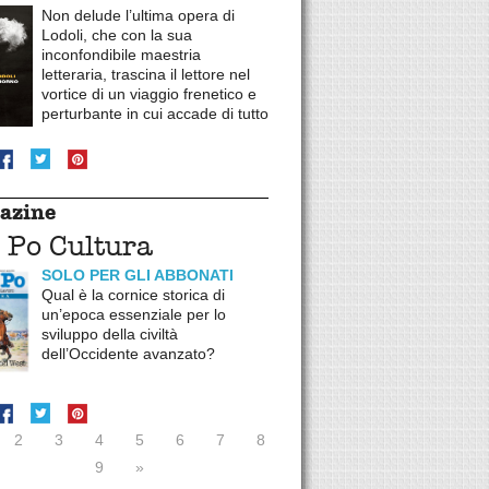
Non delude l’ultima opera di
Lodoli, che con la sua
inconfondibile maestria
letteraria, trascina il lettore nel
vortice di un viaggio frenetico e
perturbante in cui accade di tutto
azine
 Po Cultura
SOLO PER GLI ABBONATI
Qual è la cornice storica di
un’epoca essenziale per lo
sviluppo della civiltà
dell’Occidente avanzato?
2
3
4
5
6
7
8
9
»