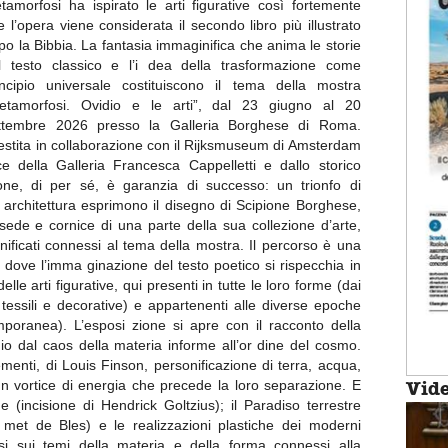
tamorfosi ha ispirato le arti figurative così fortemente
e l’opera viene considerata il secondo libro più illustrato
po la Bibbia. La fantasia immaginifica che anima le storie
l testo classico e l’i dea della trasformazione come
incipio universale costituiscono il tema della mostra
etamorfosi. Ovidio e le arti”, dal 23 giugno al 20
ttembre 2026 presso la Galleria Borghese di Roma.
lestita in collaborazione con il Rijksmuseum di Amsterdam
ice della Galleria Francesca Cappelletti e dallo storico
zione, di per sé, è garanzia di successo: un trionfo di
 architettura esprimono il disegno di Scipione Borghese,
ede e cornice di una parte della sua collezione d’arte,
nificati connessi al tema della mostra. Il percorso è una
dove l’imma ginazione del testo poetico si rispecchia in
le arti figurative, qui presenti in tutte le loro forme (dai
e tessili e decorative) e appartenenti alle diverse epoche
mporanea). L’esposi zione si apre con il racconto della
o dal caos della materia informe all’or dine del cosmo.
ementi, di Louis Finson, personificazione di terra, acqua,
 un vortice di energia che precede la loro separazione. E
Vid
ne (incisione di Hendrick Goltzius); il Paradiso terrestre
 met de Bles) e le realizzazioni plastiche dei moderni
i sui temi della materia e della forma connessi alla