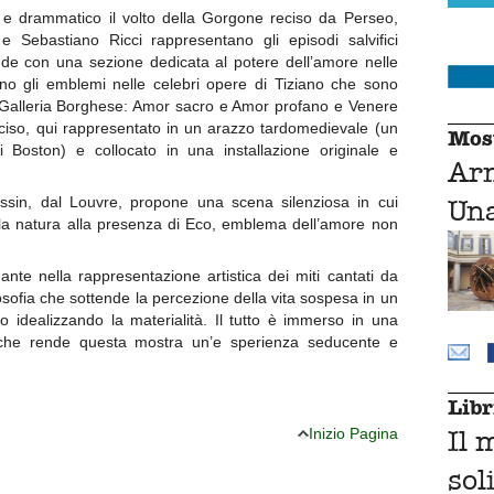
e drammatico il volto della Gorgone reciso da Perseo,
 Sebastiano Ricci rappresentano gli episodi salvifici
lude con una sezione dedicata al potere dell’amore nelle
o gli emblemi nelle celebri opere di Tiziano che sono
la Galleria Borghese: Amor sacro e Amor profano e Venere
ciso, qui rappresentato in un arazzo tardomedievale (un
Mos
 Boston) e collocato in una installazione originale e
Ar
ssin, dal Louvre, propone una scena silenziosa in cui
Una
alla natura alla presenza di Eco, emblema dell’amore non
nte nella rappresentazione artistica dei miti cantati da
osofia che sottende la percezione della vita sospesa in un
o idealizzando la materialità. Il tutto è immerso in una
 che rende questa mostra un’e sperienza seducente e
Libr
Il 
Inizio Pagina
sol