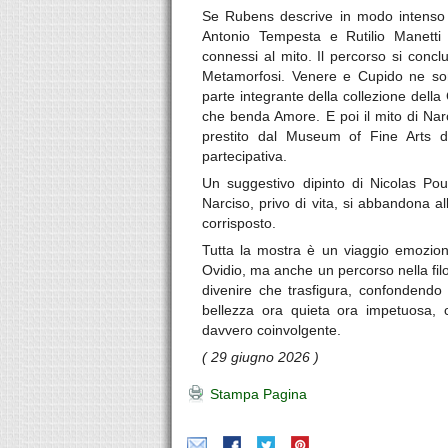
Se Rubens descrive in modo intenso 
Antonio Tempesta e Rutilio Manetti e
connessi al mito. Il percorso si conc
Metamorfosi. Venere e Cupido ne son
parte integrante della collezione del
che benda Amore. E poi il mito di Nar
prestito dal Museum of Fine Arts di
partecipativa.
Un suggestivo dipinto di Nicolas Pou
Narciso, privo di vita, si abbandona 
corrisposto.
Tutta la mostra è un viaggio emoziona
Ovidio, ma anche un percorso nella fil
divenire che trasfigura, confondendo 
bellezza ora quieta ora impetuosa,
davvero coinvolgente.
( 29 giugno 2026 )
Stampa Pagina