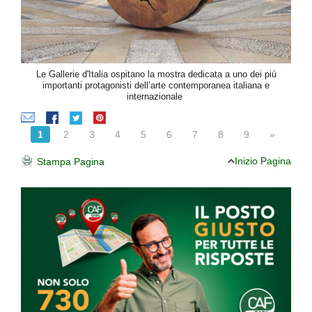
Le Gallerie d'Italia ospitano la mostra dedicata a uno dei più
importanti protagonisti dell’arte contemporanea italiana e
internazionale
1
2
3
4
5
6
7
8
9
»
Inizio Pagina
Stampa Pagina