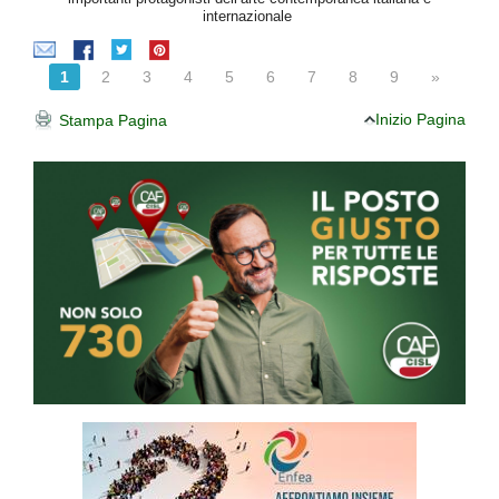
internazionale
1
2
3
4
5
6
7
8
9
»
Inizio Pagina
Stampa Pagina