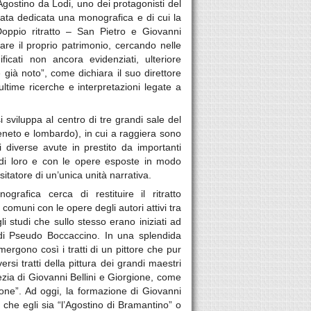
gostino da Lodi, uno dei protagonisti del
tata dedicata una monografica e di cui la
Doppio ritratto – San Pietro e Giovanni
are il proprio patrimonio, cercando nelle
ificati non ancora evidenziati, ulteriore
e già noto”, come dichiara il suo direttore
 ultime ricerche e interpretazioni legate a
 sviluppa al centro di tre grandi sale del
neto e lombardo), in cui a raggiera sono
 diverse avute in prestito da importanti
ra di loro e con le opere esposte in modo
itatore di un’unica unità narrativa.
rafica cerca di restituire il ritratto
 comuni con le opere degli autori attivi tra
 studi che sullo stesso erano iniziati ad
e di Pseudo Boccaccino. In una splendida
rgono così i tratti di un pittore che pur
rsi tratti della pittura dei grandi maestri
zia di Giovanni Bellini e Giorgione, come
ione”. Ad oggi, la formazione di Giovanni
che egli sia “l’Agostino di Bramantino” o