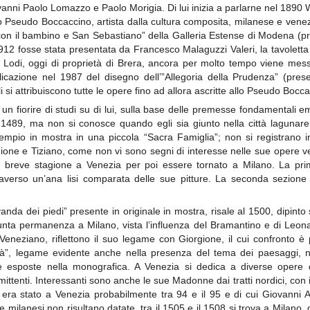
anni Paolo Lomazzo e Paolo Morigia. Di lui inizia a parlarne nel 1890 W
o Pseudo Boccaccino, artista dalla cultura composita, milanese e venez
on il bambino e San Sebastiano” della Galleria Estense di Modena (pre
2 fosse stata presentata da Francesco Malaguzzi Valeri, la tavoletta 
 Lodi, oggi di proprietà di Brera, ancora per molto tempo viene mess
azione nel 1987 del disegno dell’”Allegoria della Prudenza” (prese
 si attribuiscono tutte le opere fino ad allora ascritte allo Pseudo Bocc
d un fiorire di studi su di lui, sulla base delle premesse fondamentali em
1489, ma non si conosce quando egli sia giunto nella città lagunare
pio in mostra in una piccola “Sacra Famiglia”; non si registrano i
rgione e Tiziano, come non vi sono segni di interesse nelle sue opere v
 breve stagione a Venezia per poi essere tornato a Milano. La prim
attraverso un’ana lisi comparata delle sue pitture. La seconda sezio
avanda dei piedi” presente in originale in mostra, risale al 1500, dipint
ta permanenza a Milano, vista l’influenza del Bramantino e di Leonar
Veneziano, riflettono il suo legame con Giorgione, il cui confronto è
tà”, legame evidente anche nella presenza del tema dei paesaggi, n
esposte nella monografica. A Venezia si dedica a diverse opere di 
enti. Interessanti sono anche le sue Madonne dai tratti nordici, con i l
era stato a Venezia probabilmente tra 94 e il 95 e di cui Giovanni 
milanesi non risultano datate, tra il 1505 e il 1508 si trova a Milano, d