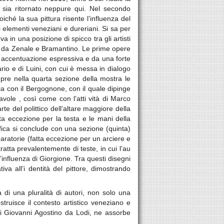
 sia ritornato neppure qui. Nel secondo
ché la sua pittura risente l’influenza del
 elementi veneziani e dureriani. Si sa per
a in una posizione di spicco tra gli artisti
ata da Zenale e Bramantino. Le prime opere
a accentuazione espressiva e da una forte
rio e di Luini, con cui è messa in dialogo
pre nella quarta sezione della mostra le
ia con il Bergognone, con il quale dipinge
avole , così come con l’atti vità di Marco
e del polittico dell’altare maggiore della
a eccezione per la testa e le mani della
fica si conclude con una sezione (quinta)
aratorie (fatta eccezione per un arciere e
ratta prevalentemente di teste, in cui l’au
’influenza di Giorgione. Tra questi disegni
va all’i dentità del pittore, dimostrando
 di una pluralità di autori, non solo una
truisce il contesto artistico veneziano e
cui Giovanni Agostino da Lodi, ne assorbe