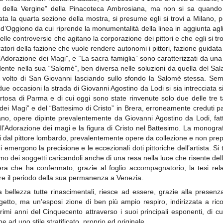
e della Vergine” della Pinacoteca Ambrosiana, ma non si sa quando
a la quarta sezione della mostra, si presume egli si trovi a Milano, poi
’Oggiono da cui riprende la monumentalità della linea in aggiunta agli
le controversie che agitano la corporazione dei pittori e che egli si trov
curatori della fazione che vuole rendere autonomi i pittori, fazione guid
”Adorazione dei Magi”, e “La sacra famiglia” sono caratterizzati da un
nte nella sua “Salomè”, ben diversa nelle soluzioni da quella del Sala
l volto di San Giovanni lasciando sullo sfondo la Salomè stessa. Sem
ue occasioni la strada di Giovanni Agostino da Lodi si sia intrecciata s
ertosa di Parma e di cui oggi sono state rinvenute solo due delle tre t
ei Magi” e del “Battesimo di Cristo” in Brera, erroneamente creduti part
ano, opere dipinte prevalentemente da Giovanni Agostino da Lodi, fatt
ll’Adorazione dei magi e la figura di Cristo nel Battesimo. La monogra
i dal pittore lombardo, prevalentemente opere da collezione e non prep
mergono la precisione e le eccezionali doti pittoriche dell’artista. Si t
mo dei soggetti caricandoli anche di una resa nella luce che risente dell
ra che ha confermato, grazie al foglio accompagnatorio, la tesi relati
tre il periodo della sua permanenza a Venezia.
 bellezza tutte rinascimentali, riesce ad essere, grazie alla presenza
tto, ma un’esposi zione di ben più ampio respiro, indirizzata a ricos
primi anni del Cinquecento attraverso i suoi principali esponenti, di 
ne ad uno stile stratificato, proprio ed originale.