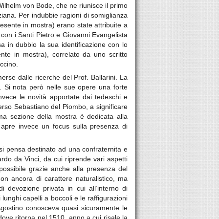
ilhelm von Bode, che ne riunisce il primo
iana. Per indubbie ragioni di somiglianza
sente in mostra) erano state attribuite a
con i Santi Pietro e Giovanni Evangelista
a in dubbio la sua identificazione con lo
nte in mostra), correlato da uno scritto
accino.
erse dalle ricerche del Prof. Ballarini. La
. Si nota però nelle sue opere una forte
nvece le novità apportate dai tedeschi e
erso Sebastiano del Piombo, a significare
a sezione della mostra è dedicata alla
ne apre invece un focus sulla presenza di
o si pensa destinato ad una confraternita e
do da Vinci, da cui riprende vari aspetti
 possibile grazie anche alla presenza del
on ancora di carattere naturalistico, ma
devozione privata in cui all’interno di
unghi capelli a boccoli e le raffigurazioni
Agostino conosceva quasi sicuramente le
ove ritorna nel 1510, anno a cui risale la