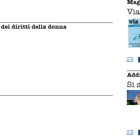
Mag
Via
dei diritti della donna
Addi
Si 