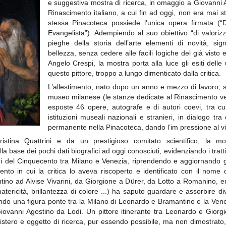
e suggestiva mostra di ricerca, in omaggio a Giovanni A
Rinascimento italiano, a cui fin ad oggi, non era mai s
stessa Pinacoteca possiede l’unica opera firmata (“
Evangelista”). Adempiendo al suo obiettivo “di valorizz
pieghe della storia dell’arte elementi di novità, sign
bellezza, senza cedere alle facili logiche del già visto 
Angelo Crespi, la mostra porta alla luce gli esiti delle
questo pittore, troppo a lungo dimenticato dalla critica.
L’allestimento, nato dopo un anno e mezzo di lavoro, si
museo milanese (le stanze dedicate al Rinascimento ve
esposte 46 opere, autografe e di autori coevi, tra cui
istituzioni museali nazionali e stranieri, in dialogo t
permanente nella Pinacoteca, dando l’im pressione al vis
stina Quattrini e da un prestigioso comitato scientifico, la monog
lla base dei pochi dati biografici ad oggi conosciuti, evidenziando i tratti
ni del Cinquecento tra Milano e Venezia, riprendendo e aggiornando gli
nto in cui la critica lo aveva riscoperto e identificato con il nom
ino ad Alvise Vivarini, da Giorgione a Dürer, da Lotto a Romanino, eme
atericità, brillantezza di colore ...) ha saputo guardare e assorbire dive
nendo una figura ponte tra la Milano di Leonardo e Bramantino e la Vene
iovanni Agostino da Lodi. Un pittore itinerante tra Leonardo e Giorg
stero e oggetto di ricerca, pur essendo possibile, ma non dimostrato, 