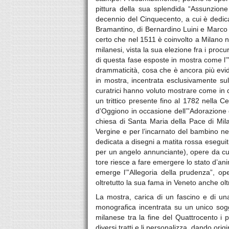
pittura della sua splendida “Assunzion
decennio del Cinquecento, a cui è dedicat
Bramantino, di Bernardino Luini e Marco d
certo che nel 1511 è coinvolto a Milano nel
milanesi, vista la sua elezione fra i pro
di questa fase esposte in mostra come l’
drammaticità, cosa che è ancora più evide
in mostra, incentrata esclusivamente su
curatrici hanno voluto mostrare come in d
un trittico presente fino al 1782 nella C
d’Oggiono in occasione dell’”Adorazione d
chiesa di Santa Maria della Pace di Mil
Vergine e per l’incarnato del bambino ne
dedicata a disegni a matita rossa eseguit
per un angelo annunciante), opere da cui e
tore riesce a fare emergere lo stato d’ani
emerge l’”Allegoria della prudenza”, ope
oltretutto la sua fama in Veneto anche ol
La mostra, carica di un fascino e di una
monografica incentrata su un unico sogge
milanese tra la fine del Quattrocento i 
diversi tratti e li personalizza, dando origi