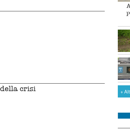
A
P
ella crisi
+
Al