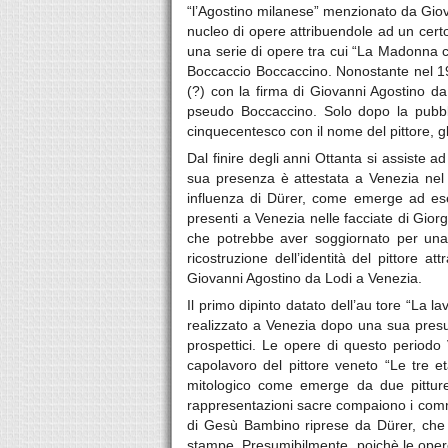
“l’Agostino milanese” menzionato da Giov
nucleo di opere attribuendole ad un cert
una serie di opere tra cui “La Madonna c
Boccaccio Boccaccino. Nonostante nel 191
(?) con la firma di Giovanni Agostino da
pseudo Boccaccino. Solo dopo la pubblic
cinquecentesco con il nome del pittore, gli
Dal finire degli anni Ottanta si assiste a
sua presenza è attestata a Venezia nel 
influenza di Dürer, come emerge ad esem
presenti a Venezia nelle facciate di Gio
che potrebbe aver soggiornato per una
ricostruzione dell’identità del pittore 
Giovanni Agostino da Lodi a Venezia.
Il primo dipinto datato dell’au tore “La l
realizzato a Venezia dopo una sua presun
prospettici. Le opere di questo periodo 
capolavoro del pittore veneto “Le tre e
mitologico come emerge da due pitture 
rappresentazioni sacre compaiono i committ
di Gesù Bambino riprese da Dürer, che 
stampe. Presumibilmente, poichè le opere 