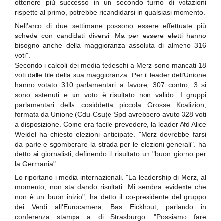
ottenere più successo in un secondo turno di votazioni
rispetto al primo, potrebbe ricandidarsi in qualsiasi momento.
Nell’arco di due settimane possono essere effettuate più
schede con candidati diversi. Ma per essere eletti hanno
bisogno anche della maggioranza assoluta di almeno 316
voti".
Secondo i calcoli dei media tedeschi a Merz sono mancati 18
voti dalle file della sua maggioranza. Per il leader dell’Unione
hanno votato 310 parlamentari a favore, 307 contro, 3 si
sono astenuti e un voto è risultato non valido. I gruppi
parlamentari della cosiddetta piccola Grosse Koalizion,
formata da Unione (Cdu-Csu)e Spd avrebbero avuto 328 voti
a disposizione. Come era facile prevedere, la leader Afd Alice
Weidel ha chiesto elezioni anticipate. "Merz dovrebbe farsi
da parte e sgomberare la strada per le elezioni generali", ha
detto ai giornalisti, definendo il risultato un "buon giorno per
la Germania".
Lo riportano i media internazionali. "La leadership di Merz, al
momento, non sta dando risultati. Mi sembra evidente che
non è un buon inizio", ha detto il co-presidente del gruppo
dei Verdi all'Eurocamera, Bas Eickhout, parlando in
conferenza stampa a di Strasburgo. "Possiamo fare