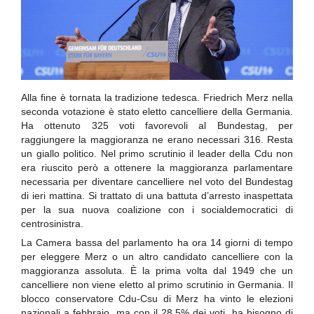
Alla fine è tornata la tradizione tedesca. Friedrich Merz nella
seconda votazione è stato eletto cancelliere della Germania.
Ha ottenuto 325 voti favorevoli al Bundestag, per
raggiungere la maggioranza ne erano necessari 316. Resta
un giallo politico. Nel primo scrutinio il leader della Cdu non
era riuscito però a ottenere la maggioranza parlamentare
necessaria per diventare cancelliere nel voto del Bundestag
di ieri mattina. Si trattato di una battuta d’arresto inaspettata
per la sua nuova coalizione con i socialdemocratici di
centrosinistra.
La Camera bassa del parlamento ha ora 14 giorni di tempo
per eleggere Merz o un altro candidato cancelliere con la
maggioranza assoluta. È la prima volta dal 1949 che un
cancelliere non viene eletto al primo scrutinio in Germania. Il
blocco conservatore Cdu-Csu di Merz ha vinto le elezioni
nazionali a febbraio, ma con il 28,5% dei voti, ha bisogno di