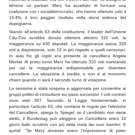
almeno un partner. Merz ha accettato di formare una
coalizione con i socialdemocratici, che hanno ottenuto solo il
16,4%, il loro peggior risultato nella storia tedesca del
dopoguerra.
Stando all’articolo 63 della costituzione, il leader dell’Unione
Cdu-Csu avrebbe dovuto ottenere almeno 316 voti, la
maggioranza su 630 deputati. La maggioranza aveva 328
voti a disposizione, solo 12 in più rispetto a quelli necessari.
In aula fra gli ospiti era presente la cancelliera Angela
Merkel. Al primo turno Merz ha ottenuto 310 voti mancando
per sei la maggioranza indispensabile per diventare
cancelliere. La situazione è inedita, e non è al momento
chiaro quando ci sarà il secondo turno di votazione.
La sessione è stata sospesa e aggiornata per consentire ai
gruppi politici di consultarsi sui passi successivi. I voti contrari
sono stati 307. Secondo la Legge fondamentale, in
particolare l’articolo 63, che contiene le regole per l’elezione
del Cancelliere, spiega lo Spiegel, se il candidato non viene
eletto, il Bundestag può eleggere un Cancelliere entro 14
giorni dallo scrutinio con più della metà dei suoi membri. E
quindi: "Se Merz dovesse avere l’impressione di poter