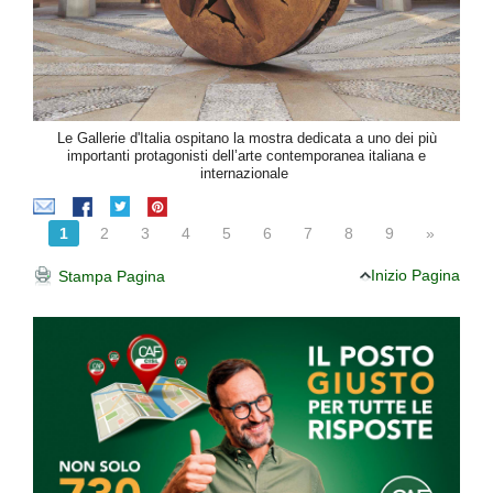
Le Gallerie d'Italia ospitano la mostra dedicata a uno dei più
importanti protagonisti dell’arte contemporanea italiana e
internazionale
1
2
3
4
5
6
7
8
9
»
Inizio Pagina
Stampa Pagina