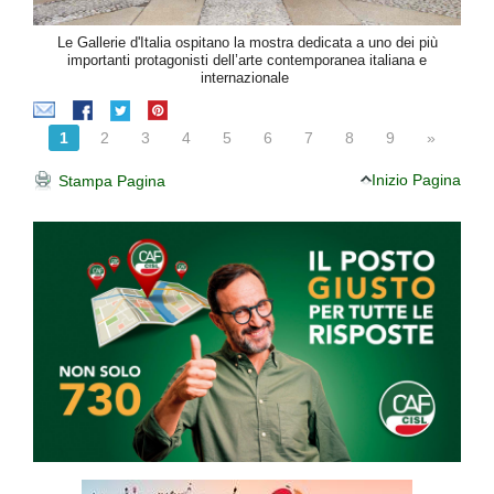
Le Gallerie d'Italia ospitano la mostra dedicata a uno dei più
importanti protagonisti dell’arte contemporanea italiana e
internazionale
1
2
3
4
5
6
7
8
9
»
Inizio Pagina
Stampa Pagina