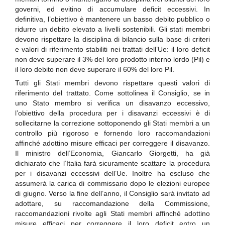
governi, ed evitino di accumulare deficit eccessivi. In
definitiva, l’obiettivo è mantenere un basso debito pubblico o
ridurre un debito elevato a livelli sostenibili. Gli stati membri
devono rispettare la disciplina di bilancio sulla base di criteri
e valori di riferimento stabiliti nei trattati dell’Ue: il loro deficit
non deve superare il 3% del loro prodotto interno lordo (Pil) e
il loro debito non deve superare il 60% del loro Pil.
Tutti gli Stati membri devono rispettare questi valori di
riferimento del trattato. Come sottolinea il Consiglio, se in
uno Stato membro si verifica un disavanzo eccessivo,
l’obiettivo della procedura per i disavanzi eccessivi è di
sollecitarne la correzione sottoponendo gli Stati membri a un
controllo più rigoroso e fornendo loro raccomandazioni
affinché adottino misure efficaci per correggere il disavanzo.
Il ministro dell’Economia, Giancarlo Giorgetti, ha già
dichiarato che l’Italia farà sicuramente scattare la procedura
per i disavanzi eccessivi dell’Ue. Inoltre ha escluso che
assumerà la carica di commissario dopo le elezioni europee
di giugno. Verso la fine dell’anno, il Consiglio sarà invitato ad
adottare, su raccomandazione della Commissione,
raccomandazioni rivolte agli Stati membri affinché adottino
misure efficaci per correggere il loro deficit entro un