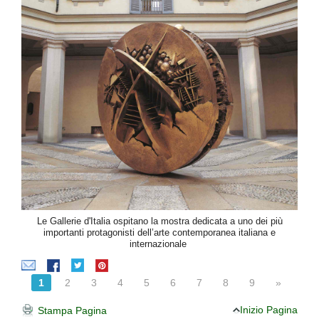
Le Gallerie d'Italia ospitano la mostra dedicata a uno dei più
importanti protagonisti dell’arte contemporanea italiana e
internazionale
1
2
3
4
5
6
7
8
9
»
Inizio Pagina
Stampa Pagina