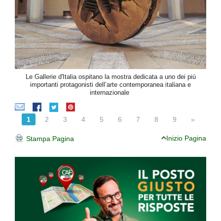
Le Gallerie d'Italia ospitano la mostra dedicata a uno dei più
importanti protagonisti dell’arte contemporanea italiana e
internazionale
1
2
3
4
5
6
7
8
9
»
Inizio Pagina
Stampa Pagina