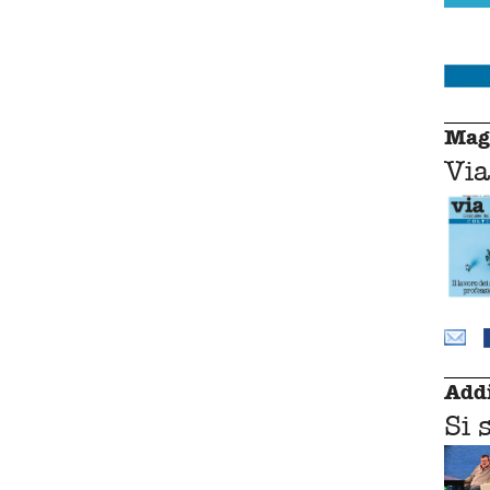
Mag
Via
Addi
Si 