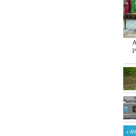
A
P
+
Al