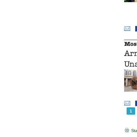
Mos
Ar
Una
1
Sta