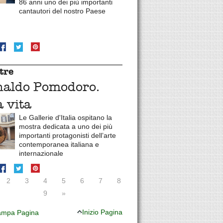
86 anni uno dei più importanti
cantautori del nostro Paese
tre
naldo Pomodoro.
 vita
Le Gallerie d'Italia ospitano la
mostra dedicata a uno dei più
importanti protagonisti dell’arte
contemporanea italiana e
internazionale
2
3
4
5
6
7
8
9
»
Inizio Pagina
mpa Pagina