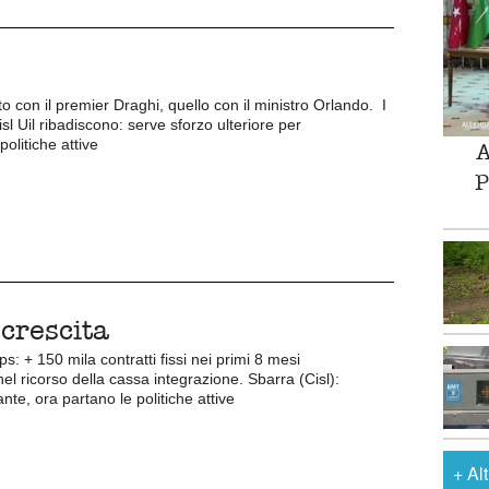
to con il premier Draghi, quello con il ministro Orlando. I
isl Uil ribadiscono: serve sforzo ulteriore per
politiche attive
A
P
 crescita
s: + 150 mila contratti fissi nei primi 8 mesi
nel ricorso della cassa integrazione. Sbarra (Cisl):
nte, ora partano le politiche attive
+
Al