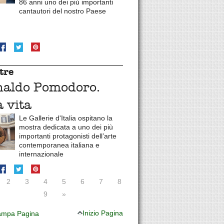
86 anni uno dei più importanti
cantautori del nostro Paese
tre
naldo Pomodoro.
 vita
Le Gallerie d'Italia ospitano la
mostra dedicata a uno dei più
importanti protagonisti dell’arte
contemporanea italiana e
internazionale
2
3
4
5
6
7
8
9
»
Inizio Pagina
mpa Pagina