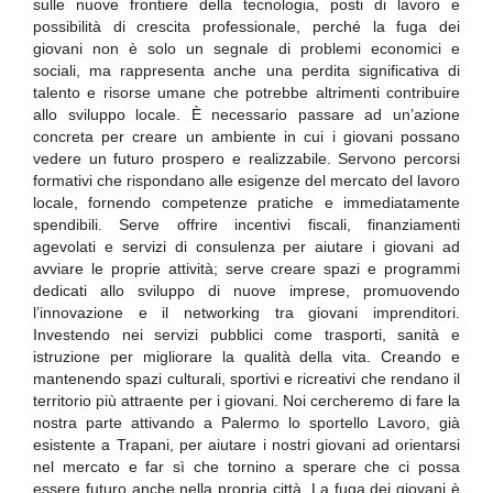
sulle nuove frontiere della tecnologia, posti di lavoro e
possibilità di crescita professionale, perché la fuga dei
giovani non è solo un segnale di problemi economici e
sociali, ma rappresenta anche una perdita significativa di
talento e risorse umane che potrebbe altrimenti contribuire
allo sviluppo locale. È necessario passare ad un’azione
concreta per creare un ambiente in cui i giovani possano
vedere un futuro prospero e realizzabile. Servono percorsi
formativi che rispondano alle esigenze del mercato del lavoro
locale, fornendo competenze pratiche e immediatamente
spendibili. Serve offrire incentivi fiscali, finanziamenti
agevolati e servizi di consulenza per aiutare i giovani ad
avviare le proprie attività; serve creare spazi e programmi
dedicati allo sviluppo di nuove imprese, promuovendo
l’innovazione e il networking tra giovani imprenditori.
Investendo nei servizi pubblici come trasporti, sanità e
istruzione per migliorare la qualità della vita. Creando e
mantenendo spazi culturali, sportivi e ricreativi che rendano il
territorio più attraente per i giovani. Noi cercheremo di fare la
nostra parte attivando a Palermo lo sportello Lavoro, già
esistente a Trapani, per aiutare i nostri giovani ad orientarsi
nel mercato e far sì che tornino a sperare che ci possa
essere futuro anche nella propria città. La fuga dei giovani è