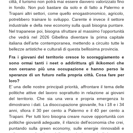
città, il turismo non potrà mai essere davvero valorizzato fino
in fondo. Non può bastare da solo e di fatto a Palermo e
Trapani altri settori, come quello enogastronomico, agricolo,
potrebbero trainare lo sviluppo. Carente è invece il settore
industriale e della new economy sulla quali bisogna puntare.
Nel trapanese poi, bisogna sfruttare al massimo l’opportunità
che vedrà nel 2026 Gibellina diventare la prima capitale
italiana dell’arte contemporanea, mettendo a circuito tutte le
bellezze artistiche e culturali di questa bellissima provincia.
Fra i giovani del territorio cresce lo scoraggiamento e
sono ormai tanti i neet o addirittura gli ikikomori che
non cercano più una occupazione e hanno perso le
speranze di un futuro nella propria città. Cosa fare per
loro?
E’ una delle nostre principali priorità, affrontare il tema delle
politiche attive del lavoro soprattutto in relazione ai giovani
del territorio. Che sia una vera e propria emergenza lo
dimostrano i dati. La disoccupazione giovanile, fra i 18 e i 34
anni, sfiora il 30 per cento a Palermo e il 40 per cento a
Trapani. Per tutti loro bisogna creare nuove opportunità con
politiche giovanili adeguate, il rilancio dell’economia che crei,
puntando sulla green economy, sulle energie rinnovabili e