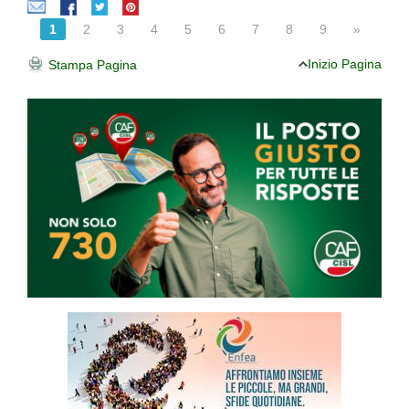
1
2
3
4
5
6
7
8
9
»
Inizio Pagina
Stampa Pagina