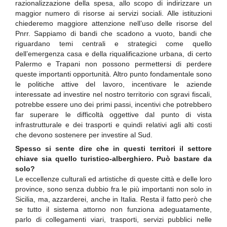
razionalizzazione della spesa, allo scopo di indirizzare un
maggior numero di risorse ai servizi sociali. Alle istituzioni
chiederemo maggiore attenzione nell’uso delle risorse del
Pnrr. Sappiamo di bandi che scadono a vuoto, bandi che
riguardano temi centrali e strategici come quello
dell’emergenza casa e della riqualificazione urbana, di certo
Palermo e Trapani non possono permettersi di perdere
queste importanti opportunità. Altro punto fondamentale sono
le politiche attive del lavoro, incentivare le aziende
interessate ad investire nel nostro territorio con sgravi fiscali,
potrebbe essere uno dei primi passi, incentivi che potrebbero
far superare le difficoltà oggettive dal punto di vista
infrastrutturale e dei trasporti e quindi relativi agli alti costi
che devono sostenere per investire al Sud.
Spesso si sente dire che in questi territori il settore
chiave sia quello turistico-alberghiero. Può bastare da
solo?
Le eccellenze culturali ed artistiche di queste città e delle loro
province, sono senza dubbio fra le più importanti non solo in
Sicilia, ma, azzarderei, anche in Italia. Resta il fatto però che
se tutto il sistema attorno non funziona adeguatamente,
parlo di collegamenti viari, trasporti, servizi pubblici nelle