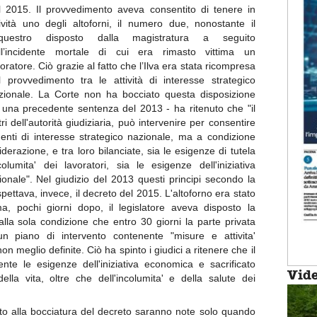
l 2015. Il provvedimento aveva consentito di tenere in
tività uno degli altoforni, il numero due, nonostante il
questro disposto dalla magistratura a seguito
ll’incidente mortale di cui era rimasto vittima un
voratore. Ciò grazie al fatto che l’Ilva era stata ricompresa
l provvedimento tra le attività di interesse strategico
zionale. La Corte non ha bocciato questa disposizione
 in una precedente sentenza del 2013 - ha ritenuto che "il
i dell'autorità giudiziaria, può intervenire per consentire
limenti di interesse strategico nazionale, ma a condizione
razione, e tra loro bilanciate, sia le esigenze di tutela
olumita' dei lavoratori, sia le esigenze dell'iniziativa
onale". Nel giudizio del 2013 questi principi secondo la
ispettava, invece, il decreto del 2015. L'altoforno era stato
 ma, pochi giorni dopo, il legislatore aveva disposto la
 alla sola condizione che entro 30 giorni la parte privata
n piano di intervento contenente "misure e attivita'
on meglio definite. Ciò ha spinto i giudici a ritenere che il
ente le esigenze dell'iniziativa economica e sacrificato
Vid
ella vita, oltre che dell'incolumita' e della salute dei
to alla bocciatura del decreto saranno note solo quando