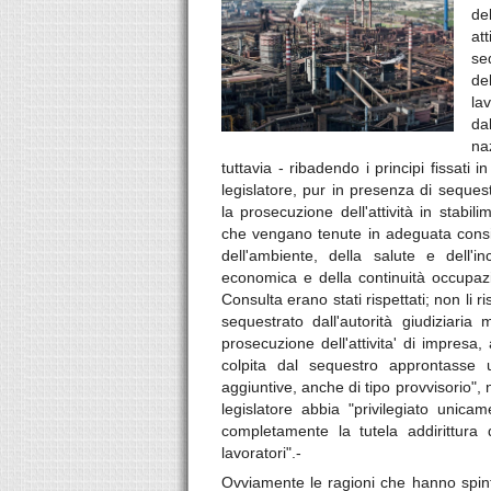
de
at
se
de
la
da
na
tuttavia - ribadendo i principi fissati
legislatore, pur in presenza di sequestr
la prosecuzione dell'attività in stabi
che vengano tenute in adeguata conside
dell'ambiente, della salute e dell'inc
economica e della continuità occupazi
Consulta erano stati rispettati; non li r
sequestrato dall'autorità giudiziaria
prosecuzione dell'attivita' di impresa,
colpita dal sequestro approntasse u
aggiuntive, anche di tipo provvisorio", n
legislatore abbia "privilegiato unicam
completamente la tutela addirittura d
lavoratori".-
Ovviamente le ragioni che hanno spin