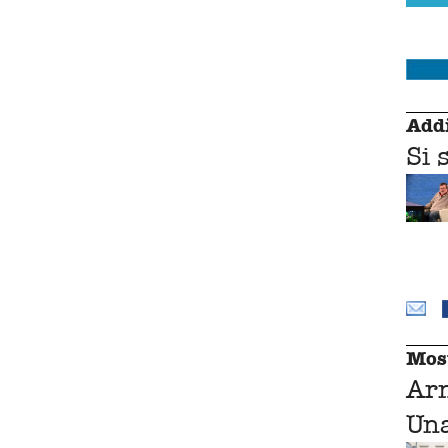
Addi
Si 
Mos
Ar
Una