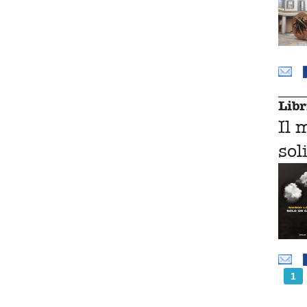
Libr
Il 
sol
1