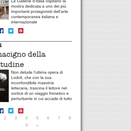
Le Gallerie d'Italia ospitano la
mostra dedicata a uno dei più
importanti protagonisti dell’arte
contemporanea italiana e
internazionale
i
macigno della
itudine
Non delude l’ultima opera di
Lodoli, che con la sua
inconfondibile maestria
letteraria, trascina il lettore nel
vortice di un viaggio frenetico e
perturbante in cui accade di tutto
2
3
4
5
6
7
8
9
»