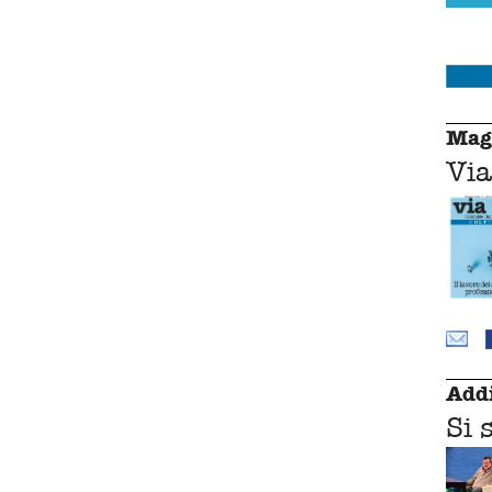
Mag
Via
Addi
Si 