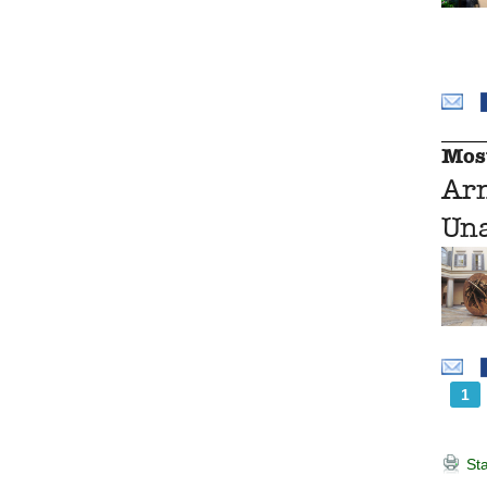
Mos
Ar
Una
1
Sta