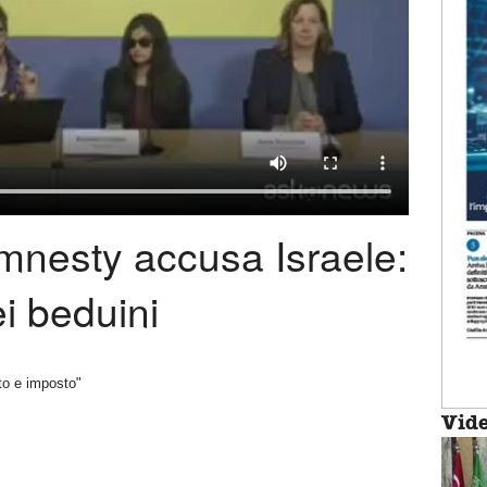
mnesty accusa Israele:
ei beduini
to e imposto"
Vid