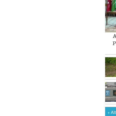
A
P
+
Al