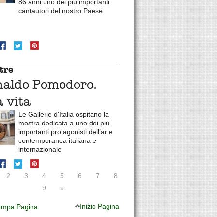
86 anni uno dei più importanti
cantautori del nostro Paese
tre
naldo Pomodoro.
 vita
Le Gallerie d'Italia ospitano la
mostra dedicata a uno dei più
importanti protagonisti dell’arte
contemporanea italiana e
internazionale
2
3
4
5
6
7
8
9
»
Inizio Pagina
mpa Pagina