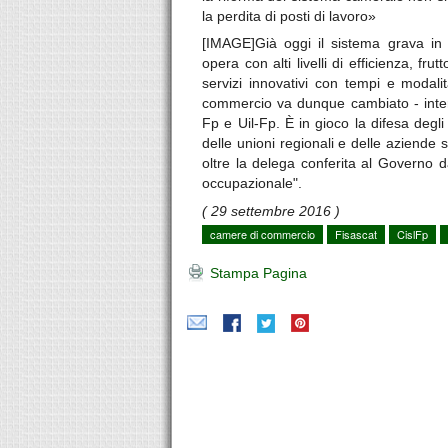
la perdita di posti di lavoro»
[IMAGE]Già oggi il sistema grava in
opera con alti livelli di efficienza, f
servizi innovativi con tempi e modali
commercio va dunque cambiato - inter
Fp e Uil-Fp. È in gioco la difesa degl
delle unioni regionali e delle aziende
oltre la delega conferita al Governo d
occupazionale".
( 29 settembre 2016 )
camere di commercio
Fisascat
CislFp
Stampa Pagina