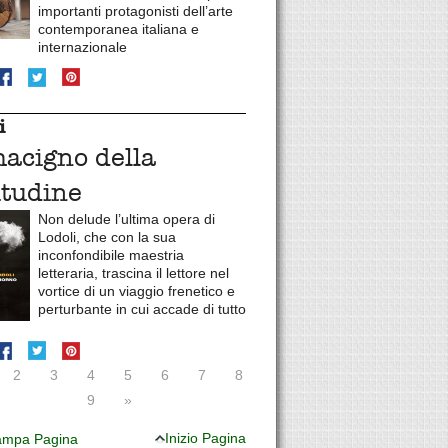
importanti protagonisti dell’arte
contemporanea italiana e
internazionale
i
macigno della
itudine
Non delude l’ultima opera di
Lodoli, che con la sua
inconfondibile maestria
letteraria, trascina il lettore nel
vortice di un viaggio frenetico e
perturbante in cui accade di tutto
2
3
4
5
6
7
8
9
»
Inizio Pagina
mpa Pagina