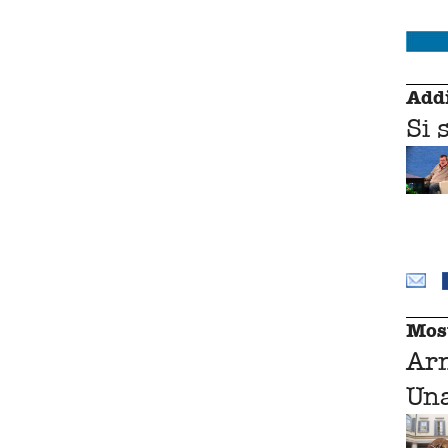
Addi
Si 
Mos
Ar
Una