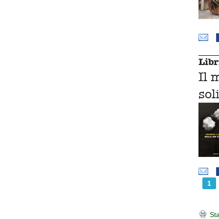
Libr
Il 
sol
1
Sta