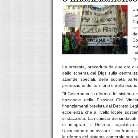
Un
la
Cg
li
de
Co
Ro
in
Fp
La protesta, preceduta da due ore di a
dallo schema del Dlgs sulla centralizz
aziende speciali, delle società part
promozione del territorio e delle econo
"Il Governo sulla riforma del sistema 
nazionale della Fisascat Cisl Vinc
finanziamenti prevista dal Decreto Legis
eccellenza che a livello locale sostie
sindacalista. La richiesta dei sindacati
di integrare il Decreto Legislativo
Unioncamere ad avviare il confronto con
la riforma del sistema camerale non si