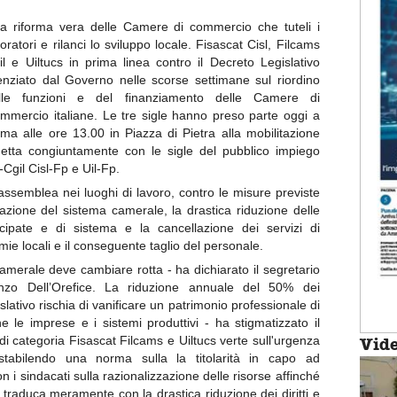
a riforma vera delle Camere di commercio che tuteli i
voratori e rilanci lo sviluppo locale. Fisascat Cisl, Filcams
il e Uiltucs in prima linea contro il Decreto Legislativo
cenziato dal Governo nelle scorse settimane sul riordino
lle funzioni e del finanziamento delle Camere di
mmercio italiane. Le tre sigle hanno preso parte oggi a
ma alle ore 13.00 in Piazza di Pietra alla mobilitazione
detta congiuntamente con le sigle del pubblico impiego
-Cgil Cisl-Fp e Uil-Fp.
ssemblea nei luoghi di lavoro, contro le misure previste
azione del sistema camerale, la drastica riduzione delle
ecipate e di sistema e la cancellazione dei servizi di
mie locali e il conseguente taglio del personale.
camerale deve cambiare rotta - ha dichiarato il segretario
enzo Dell’Orefice. La riduzione annuale del 50% dei
lativo rischia di vanificare un patrimonio professionale di
ne le imprese e i sistemi produttivi - ha stigmatizzato il
 di categoria Fisascat Filcams e Uiltucs verte sull'urgenza
Vid
 stabilendo una norma sulla la titolarità in capo ad
 i sindacati sulla razionalizzazione delle risorse affinché
 traduca meramente con la drastica riduzione dei diritti e