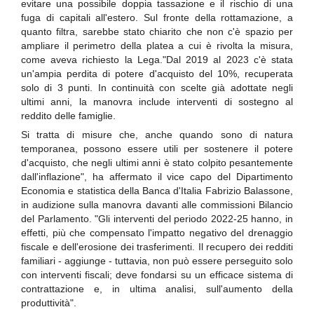
evitare una possibile doppia tassazione e il rischio di una
fuga di capitali all'estero. Sul fronte della rottamazione, a
quanto filtra, sarebbe stato chiarito che non c'è spazio per
ampliare il perimetro della platea a cui è rivolta la misura,
come aveva richiesto la Lega."Dal 2019 al 2023 c'è stata
un'ampia perdita di potere d'acquisto del 10%, recuperata
solo di 3 punti. In continuità con scelte già adottate negli
ultimi anni, la manovra include interventi di sostegno al
reddito delle famiglie.
Si tratta di misure che, anche quando sono di natura
temporanea, possono essere utili per sostenere il potere
d'acquisto, che negli ultimi anni è stato colpito pesantemente
dall'inflazione", ha affermato il vice capo del Dipartimento
Economia e statistica della Banca d'Italia Fabrizio Balassone,
in audizione sulla manovra davanti alle commissioni Bilancio
del Parlamento. "Gli interventi del periodo 2022-25 hanno, in
effetti, più che compensato l'impatto negativo del drenaggio
fiscale e dell'erosione dei trasferimenti. Il recupero dei redditi
familiari - aggiunge - tuttavia, non può essere perseguito solo
con interventi fiscali; deve fondarsi su un efficace sistema di
contrattazione e, in ultima analisi, sull'aumento della
produttività".