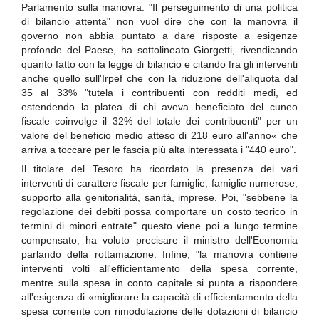
Parlamento sulla manovra. "Il perseguimento di una politica
di bilancio attenta" non vuol dire che con la manovra il
governo non abbia puntato a dare risposte a esigenze
profonde del Paese, ha sottolineato Giorgetti, rivendicando
quanto fatto con la legge di bilancio e citando fra gli interventi
anche quello sull'Irpef che con la riduzione dell'aliquota dal
35 al 33% "tutela i contribuenti con redditi medi, ed
estendendo la platea di chi aveva beneficiato del cuneo
fiscale coinvolge il 32% del totale dei contribuenti" per un
valore del beneficio medio atteso di 218 euro all'anno« che
arriva a toccare per le fascia più alta interessata i "440 euro".
Il titolare del Tesoro ha ricordato la presenza dei vari
interventi di carattere fiscale per famiglie, famiglie numerose,
supporto alla genitorialità, sanità, imprese. Poi, "sebbene la
regolazione dei debiti possa comportare un costo teorico in
termini di minori entrate" questo viene poi a lungo termine
compensato, ha voluto precisare il ministro dell'Economia
parlando della rottamazione. Infine, "la manovra contiene
interventi volti all'efficientamento della spesa corrente,
mentre sulla spesa in conto capitale si punta a rispondere
all'esigenza di «migliorare la capacità di efficientamento della
spesa corrente con rimodulazione delle dotazioni di bilancio