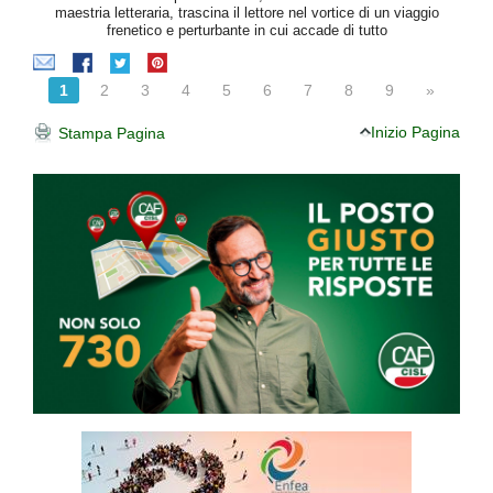
maestria letteraria, trascina il lettore nel vortice di un viaggio
frenetico e perturbante in cui accade di tutto
1
2
3
4
5
6
7
8
9
»
Inizio Pagina
Stampa Pagina