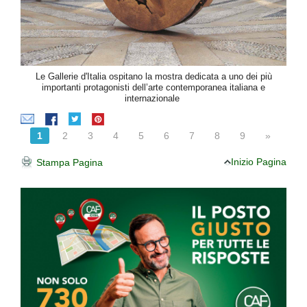
Le Gallerie d'Italia ospitano la mostra dedicata a uno dei più
importanti protagonisti dell’arte contemporanea italiana e
internazionale
1
2
3
4
5
6
7
8
9
»
Inizio Pagina
Stampa Pagina