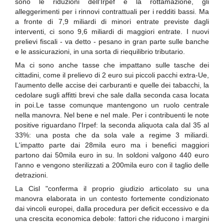
sono le riduzioni dell'Irpef e la rottamazione, gli
alleggerimenti per i rinnovi contrattuali per i redditi bassi. Ma
a fronte di 7,9 miliardi di minori entrate previste dagli
interventi, ci sono 9,6 miliardi di maggiori entrate. I nuovi
prelievi fiscali - va detto - pesano in gran parte sulle banche
e le assicurazioni, in una sorta di riequilibrio tributario.
Ma ci sono anche tasse che impattano sulle tasche dei
cittadini, come il prelievo di 2 euro sui piccoli pacchi extra-Ue,
l'aumento delle accise dei carburanti e quelle dei tabacchi, la
cedolare sugli affitti brevi che sale dalla seconda casa locata
in poi.Le tasse comunque mantengono un ruolo centrale
nella manovra. Nel bene e nel male. Per i contribuenti le note
positive riguardano l'Irpef: la seconda aliquota cala dal 35 al
33%: una posta che da sola vale a regime 3 miliardi.
L'impatto parte dai 28mila euro ma i benefici maggiori
partono dai 50mila euro in su. In soldoni valgono 440 euro
l'anno e vengono sterilizzati a 200mila euro con il taglio delle
detrazioni.
La Cisl "conferma il proprio giudizio articolato su una
manovra elaborata in un contesto fortemente condizionato
dai vincoli europei, dalla procedura per deficit eccessivo e da
una crescita economica debole: fattori che riducono i margini