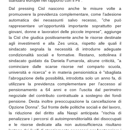
standard europei nel rapporto con il Pil".
Dal pressing Cisl nascono anche le misure volte a
promuovere la previdenza complementare, come l'adesione
automatica dei neoassunti salvo recesso, "che può
rappresentare un'opportunità importante soprattutto per
giovani, donne e lavoratori delle piccole imprese", aggiunge
la Cisl che giudica positivamente anche le risorse destinate
agli investimenti e alla Zes unica, rispetto alle quali il
sindacato segnala la necessità di introdurre adeguate
condizionalità sociali e formative. Restano, sottolinea il
sindacato guidato da Daniela Fumarola, alcune criticità, "a
cominciare dalle scarse risorse nel comparto scuola,
università e ricerca" e in materia pensionistica è "sbagliata
l'abrogazione della possibilità, introdotta solo un anno fa, di
utilizzare la previdenza complementare per l'accesso al
pensionamento a 64 anni e con l'uscita dal perimetro
negoziale del contributo contrattuale a sostegno dei fondi
pensione. Desta inoltre preoccupazione la cancellazione di
Opzione Donna". Sul fronte delle politiche sociali e del lavoro,
la riduzione del diritto alla Naspi anticipata "rischia di
penalizzare i percorsi di autoimprenditorialità dei disoccupati
e le risorse dedicate alla non autosufficienza risultano