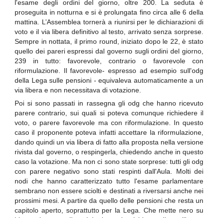
l'esame degli ordini del giorno, oltre 200. La seduta è
proseguita in notturna e si è prolungata fino circa alle 6 della
mattina. L’Assemblea tornerà a riunirsi per le dichiarazioni di
voto e il via libera definitivo al testo, arrivato senza sorprese.
Sempre in nottata, il primo round, iniziato dopo le 22, è stato
quello dei pareri espressi dal governo sugli ordini del giorno,
239 in tutto: favorevole, contrario o favorevole con
riformulazione. Il favorevole- espresso ad esempio sull'odg
della Lega sulle pensioni - equivaleva automaticamente a un
via libera e non necessitava di votazione.
Poi si sono passati in rassegna gli odg che hanno ricevuto
parere contrario, sui quali si poteva comunque richiedere il
voto, o parere favorevole ma con riformulazione. In questo
caso il proponente poteva infatti accettare la riformulazione,
dando quindi un via libera di fatto alla proposta nella versione
rivista dal governo, o respingerla, chiedendo anche in questo
caso la votazione. Ma non ci sono state sorprese: tutti gli odg
con parere negativo sono stati respinti dall'Aula. Molti dei
nodi che hanno caratterizzato tutto l'esame parlamentare
sembrano non essere sciolti e destinati a riversarsi anche nei
prossimi mesi. A partire da quello delle pensioni che resta un
capitolo aperto, soprattutto per la Lega. Che mette nero su