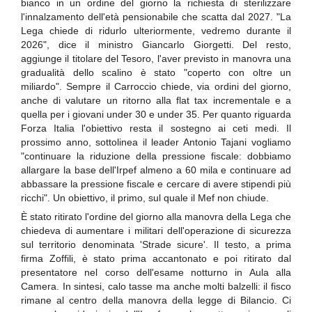
bianco in un ordine del giorno la richiesta di sterilizzare
l'innalzamento dell'età pensionabile che scatta dal 2027. "La
Lega chiede di ridurlo ulteriormente, vedremo durante il
2026", dice il ministro Giancarlo Giorgetti. Del resto,
aggiunge il titolare del Tesoro, l'aver previsto in manovra una
gradualità dello scalino è stato "coperto con oltre un
miliardo". Sempre il Carroccio chiede, via ordini del giorno,
anche di valutare un ritorno alla flat tax incrementale e a
quella per i giovani under 30 e under 35. Per quanto riguarda
Forza Italia l'obiettivo resta il sostegno ai ceti medi. Il
prossimo anno, sottolinea il leader Antonio Tajani vogliamo
"continuare la riduzione della pressione fiscale: dobbiamo
allargare la base dell'Irpef almeno a 60 mila e continuare ad
abbassare la pressione fiscale e cercare di avere stipendi più
ricchi". Un obiettivo, il primo, sul quale il Mef non chiude.
È stato ritirato l'ordine del giorno alla manovra della Lega che
chiedeva di aumentare i militari dell'operazione di sicurezza
sul territorio denominata 'Strade sicure'. Il testo, a prima
firma Zoffili, è stato prima accantonato e poi ritirato dal
presentatore nel corso dell'esame notturno in Aula alla
Camera. In sintesi, calo tasse ma anche molti balzelli: il fisco
rimane al centro della manovra della legge di Bilancio. Ci