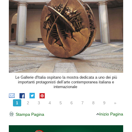
Le Gallerie d'Italia ospitano la mostra dedicata a uno dei più
importanti protagonisti dell’arte contemporanea italiana e
internazionale
1
2
3
4
5
6
7
8
9
»
Inizio Pagina
Stampa Pagina