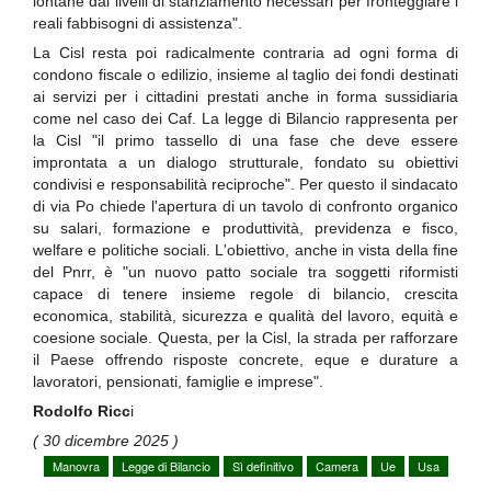
lontane dai livelli di stanziamento necessari per fronteggiare i
reali fabbisogni di assistenza".
La Cisl resta poi radicalmente contraria ad ogni forma di
condono fiscale o edilizio, insieme al taglio dei fondi destinati
ai servizi per i cittadini prestati anche in forma sussidiaria
come nel caso dei Caf. La legge di Bilancio rappresenta per
la Cisl "il primo tassello di una fase che deve essere
improntata a un dialogo strutturale, fondato su obiettivi
condivisi e responsabilità reciproche". Per questo il sindacato
di via Po chiede l'apertura di un tavolo di confronto organico
su salari, formazione e produttività, previdenza e fisco,
welfare e politiche sociali. L'obiettivo, anche in vista della fine
del Pnrr, è "un nuovo patto sociale tra soggetti riformisti
capace di tenere insieme regole di bilancio, crescita
economica, stabilità, sicurezza e qualità del lavoro, equità e
coesione sociale. Questa, per la Cisl, la strada per rafforzare
il Paese offrendo risposte concrete, eque e durature a
lavoratori, pensionati, famiglie e imprese".
Rodolfo Ricc
i
( 30 dicembre 2025 )
Manovra
Legge di Bilancio
Sì definitivo
Camera
Ue
Usa