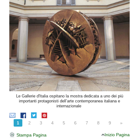
Le Gallerie d'Italia ospitano la mostra dedicata a uno dei più
importanti protagonisti dell’arte contemporanea italiana e
internazionale
1
2
3
4
5
6
7
8
9
»
Inizio Pagina
Stampa Pagina