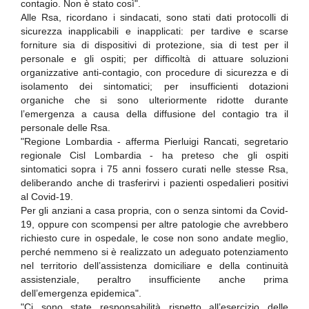
contagio. Non è stato così".
Alle Rsa, ricordano i sindacati, sono stati dati protocolli di
sicurezza inapplicabili e inapplicati: per tardive e scarse
forniture sia di dispositivi di protezione, sia di test per il
personale e gli ospiti; per difficoltà di attuare soluzioni
organizzative anti-contagio, con procedure di sicurezza e di
isolamento dei sintomatici; per insufficienti dotazioni
organiche che si sono ulteriormente ridotte durante
l’emergenza a causa della diffusione del contagio tra il
personale delle Rsa.
"Regione Lombardia - afferma Pierluigi Rancati, segretario
regionale Cisl Lombardia - ha preteso che gli ospiti
sintomatici sopra i 75 anni fossero curati nelle stesse Rsa,
deliberando anche di trasferirvi i pazienti ospedalieri positivi
al Covid-19.
Per gli anziani a casa propria, con o senza sintomi da Covid-
19, oppure con scompensi per altre patologie che avrebbero
richiesto cure in ospedale, le cose non sono andate meglio,
perché nemmeno si è realizzato un adeguato potenziamento
nel territorio dell’assistenza domiciliare e della continuità
assistenziale, peraltro insufficiente anche prima
dell’emergenza epidemica".
"Ci sono state responsabilità rispetto all’esercizio delle