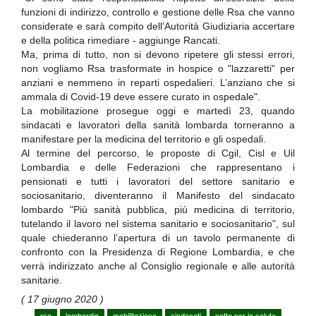
funzioni di indirizzo, controllo e gestione delle Rsa che vanno
considerate e sarà compito dell’Autorità Giudiziaria accertare
e della politica rimediare - aggiunge Rancati.
Ma, prima di tutto, non si devono ripetere gli stessi errori,
non vogliamo Rsa trasformate in hospice o "lazzaretti" per
anziani e nemmeno in reparti ospedalieri. L’anziano che si
ammala di Covid-19 deve essere curato in ospedale".
La mobilitazione prosegue oggi e martedì 23, quando
sindacati e lavoratori della sanità lombarda torneranno a
manifestare per la medicina del territorio e gli ospedali.
Al termine del percorso, le proposte di Cgil, Cisl e Uil
Lombardia e delle Federazioni che rappresentano i
pensionati e tutti i lavoratori del settore sanitario e
sociosanitario, diventeranno il Manifesto del sindacato
lombardo "Più sanità pubblica, più medicina di territorio,
tutelando il lavoro nel sistema sanitario e sociosanitario", sul
quale chiederanno l’apertura di un tavolo permanente di
confronto con la Presidenza di Regione Lombardia, e che
verrà indirizzato anche al Consiglio regionale e alle autorità
sanitarie.
( 17 giugno 2020 )
rsa
lombardia
mobilitazione
sindacati
patto per la salute