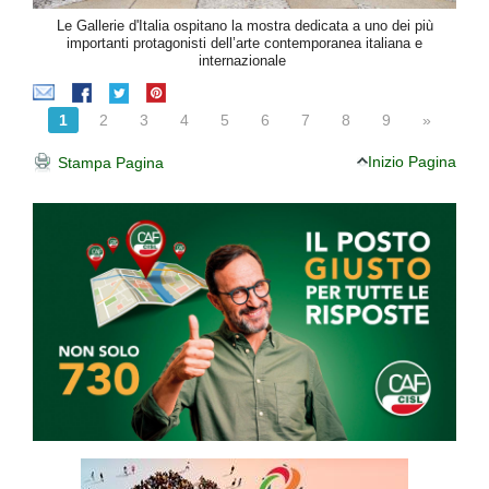
Le Gallerie d'Italia ospitano la mostra dedicata a uno dei più
importanti protagonisti dell’arte contemporanea italiana e
internazionale
1
2
3
4
5
6
7
8
9
»
Inizio Pagina
Stampa Pagina