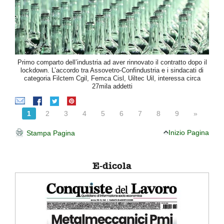
Primo comparto dell’industria ad aver rinnovato il contratto dopo il
lockdown. L’accordo tra Assovetro-Confindustria e i sindacati di
categoria Filctem Cgil, Femca Cisl, Uiltec Uil, interessa circa
27mila addetti
1
2
3
4
5
6
7
8
9
»
Inizio Pagina
Stampa Pagina
E-dicola