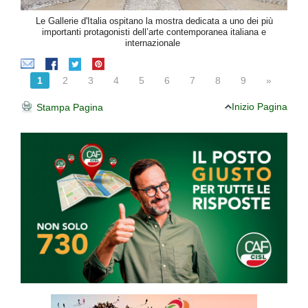
Le Gallerie d'Italia ospitano la mostra dedicata a uno dei più
importanti protagonisti dell’arte contemporanea italiana e
internazionale
1
2
3
4
5
6
7
8
9
»
Inizio Pagina
Stampa Pagina