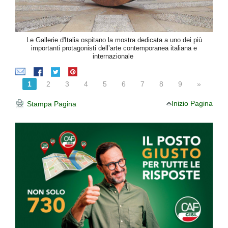
Le Gallerie d'Italia ospitano la mostra dedicata a uno dei più
importanti protagonisti dell’arte contemporanea italiana e
internazionale
1
2
3
4
5
6
7
8
9
»
Inizio Pagina
Stampa Pagina