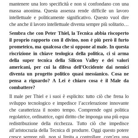
mantenere una loro specificità e non si confondano con una
massa anonima. Questa assenza rende difficile un lavoro
intellettuale e politicamente significativo. Questo vuol dire
che anche il lavoro intellettuale diventa sempre più solitario…
Sembra che con Peter Thiel, la Tecnica abbia riscoperto
il proprio rapporto con il divino, non è più però il furto
prometeico, ma qualcosa che si oppone al male. In questa
riscrizione in chiave teologica della politica, ci si arma
della super tecnica della Silicon Valley e dei valori
americani, per cui la difesa dell’Occidente dai nemici
diventa un progetto politico quasi messianico. Cosa ne
pensa a riguardo? A Lei è chiaro cosa è il Male da
combattere?
Il male per Thiel e i suoi è esplicito: tutto ciò che frena lo
sviluppo tecnologico e impedisce l’accelerazione innovante
che caratterizza il nostro tempo. Comprende ogni politica
regolatrice, ordinatrice, ogni diritto che imponga una più equa
redistribuzione della ricchezza. Tutto ciò che impedisce
all’aristocrazia della Tecnica di produrre. Oggi questo potere
cresce sempre più, non si limita a controllare, com’era una