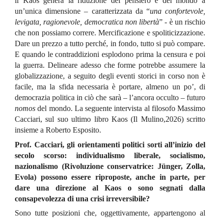
il Kaos genera la riduzione del pensiero e del mondo a
un’unica dimensione – caratterizzata da “
una confortevole,
levigata, ragionevole, democratica non
libertà
” - è un rischio
che non possiamo correre. Mercificazione e spoliticizzazione.
Dare un prezzo a tutto perché, in fondo, tutto si può compare.
E quando le contraddizioni esplodono prima la censura e poi
la guerra. Delineare adesso che forme potrebbe assumere la
globalizzazione, a seguito degli eventi storici in corso non è
facile, ma la sfida necessaria è portare, almeno un po’, di
democrazia politica in ciò che sarà – l’ancora occulto – futuro
nomos
del mondo. La seguente intervista al filosofo Massimo
Cacciari, sul suo ultimo libro Kaos (Il Mulino,2026) scritto
insieme a Roberto Esposito.
Prof. Cacciari, gli orientamenti politici sorti all’inizio del
secolo scorso: individualismo liberale, socialismo,
nazionalismo (Rivoluzione conservatrice: Jünger, Zolla,
Evola) possono essere riproposte, anche in parte, per
dare una direzione al Kaos o sono segnati dalla
consapevolezza di una crisi irreversibile?
Sono tutte posizioni che, oggettivamente, appartengono al