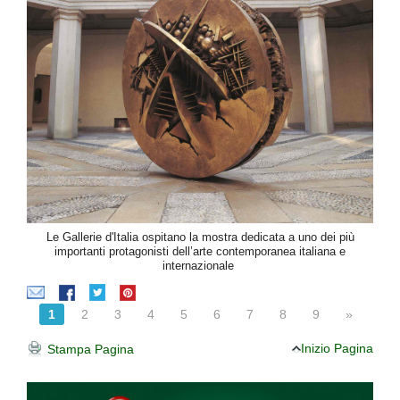
Le Gallerie d'Italia ospitano la mostra dedicata a uno dei più
importanti protagonisti dell’arte contemporanea italiana e
internazionale
1
2
3
4
5
6
7
8
9
»
Inizio Pagina
Stampa Pagina