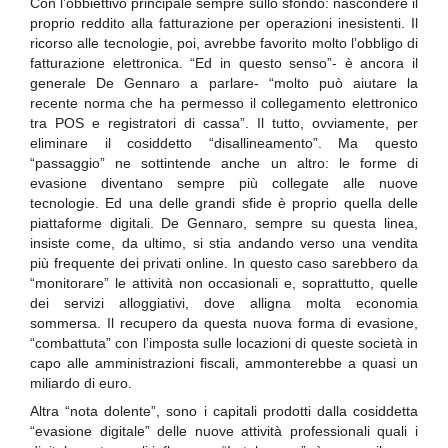
Con l’obbiettivo principale sempre sullo sfondo: nascondere il
proprio reddito alla fatturazione per operazioni inesistenti. Il
ricorso alle tecnologie, poi, avrebbe favorito molto l’obbligo di
fatturazione elettronica. “Ed in questo senso”- è ancora il
generale De Gennaro a parlare- “molto può aiutare la
recente norma che ha permesso il collegamento elettronico
tra POS e registratori di cassa”. Il tutto, ovviamente, per
eliminare il cosiddetto “disallineamento”. Ma questo
“passaggio” ne sottintende anche un altro: le forme di
evasione diventano sempre più collegate alle nuove
tecnologie. Ed una delle grandi sfide è proprio quella delle
piattaforme digitali. De Gennaro, sempre su questa linea,
insiste come, da ultimo, si stia andando verso una vendita
più frequente dei privati online. In questo caso sarebbero da
“monitorare” le attività non occasionali e, soprattutto, quelle
dei servizi alloggiativi, dove alligna molta economia
sommersa. Il recupero da questa nuova forma di evasione,
“combattuta” con l’imposta sulle locazioni di queste società in
capo alle amministrazioni fiscali, ammonterebbe a quasi un
miliardo di euro.
Altra “nota dolente”, sono i capitali prodotti dalla cosiddetta
“evasione digitale” delle nuove attività professionali quali i