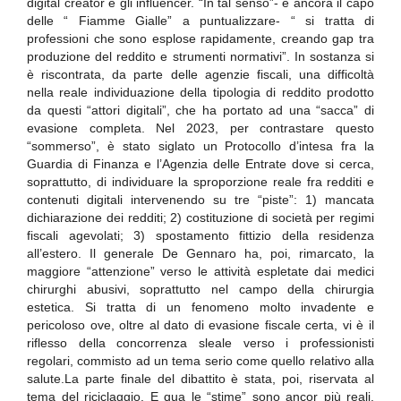
digital creator e gli influencer. “In tal senso”- è ancora il capo
delle “ Fiamme Gialle” a puntualizzare- “ si tratta di
professioni che sono esplose rapidamente, creando gap tra
produzione del reddito e strumenti normativi”. In sostanza si
è riscontrata, da parte delle agenzie fiscali, una difficoltà
nella reale individuazione della tipologia di reddito prodotto
da questi “attori digitali”, che ha portato ad una “sacca” di
evasione completa. Nel 2023, per contrastare questo
“sommerso”, è stato siglato un Protocollo d’intesa fra la
Guardia di Finanza e l’Agenzia delle Entrate dove si cerca,
soprattutto, di individuare la sproporzione reale fra redditi e
contenuti digitali intervenendo su tre “piste”: 1) mancata
dichiarazione dei redditi; 2) costituzione di società per regimi
fiscali agevolati; 3) spostamento fittizio della residenza
all’estero. Il generale De Gennaro ha, poi, rimarcato, la
maggiore “attenzione” verso le attività espletate dai medici
chirurghi abusivi, soprattutto nel campo della chirurgia
estetica. Si tratta di un fenomeno molto invadente e
pericoloso ove, oltre al dato di evasione fiscale certa, vi è il
riflesso della concorrenza sleale verso i professionisti
regolari, commisto ad un tema serio come quello relativo alla
salute.La parte finale del dibattito è stata, poi, riservata al
tema del riciclaggio. E qua le “stime” sono ancor più reali.