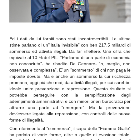
Ed i dati da lui forniti sono stati incontrovertibili. Le ultime
stime parlano di un’“Italia invisibile” con ben 217,5 miliardi di
sommerso ed attività illegali. Da far riflettere. Una cifra che
equivale al 10 % del PIL. “Parliamo di una parte di economia
non conosciuta”- ha ribadito De Gennaro- “o, meglio, non
osservata e complessa”. E’ un “sommerso” di chi non paga le
imposte dovute. Ma è anche un sommerso la cui ricchezza
promana, oggi più che mai, da attività illegali, per cui sarebbe
ideale unire prevenzione e repressione. Questo risultato si
potrebbe perseguire con la semplificazione degli
adempimenti amministrativi e con minori oneri burocratici per
attrarre una parte ad “emergere”. Ma la prevenzione
dev’essere legata alla repressione, con controlli delle nuove
forme di illegalità.
Con riferimento al “sommerso”, il capo delle “Fiamme Gialle”
ha parlato di varie forme, oltre a quelle di evasione totale.