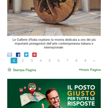
Le Gallerie d'Italia ospitano la mostra dedicata a uno dei più
importanti protagonisti dell’arte contemporanea italiana e
internazionale
1
2
3
4
5
6
7
8
9
»
Inizio Pagina
Stampa Pagina