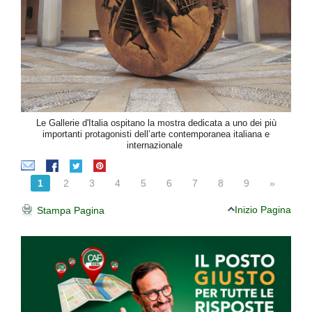
Le Gallerie d'Italia ospitano la mostra dedicata a uno dei più
importanti protagonisti dell’arte contemporanea italiana e
internazionale
1
2
3
4
5
6
7
8
9
»
Inizio Pagina
Stampa Pagina