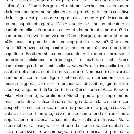
italiana”, di Gianni Borgna: «I materiali verbali messi in opera
dalle canzoni tornano ad alimentare il grande patrimonio collettivo
della lingua cui gli autori sempre più e sempre più felicemente
hanno saputo attingere». Cos’è questo se non un attestato di
contributo alla letteratura tout court da parte dei parolieri? Lo
conferma più avanti nel volume Gianni Borgna, quando afferma:
«Che cosa si può dire dei messaggi delle canzoni? Che sono
tanti, differenziati, complessi e si nascondono là dove meno te li
aspetti…» Esattamente come succede nelle opere narrative. Il
repertorio folclorico, antropologico e culturale del Paese
confluisce quindi nei testi delle
canzonette
e le incasella tra gli
scaffali della poesia e della prosa italiane. Non occorre arrivare ai
cantautori, con le sue figure emblematiche, e ai cimenti con la
musica leggera, alle sortite orchestrali di scrittori, giornalisti e
studiosi, valga per tutti Umberto Eco. Qui si parla di Pace-Panzeri-
Pilat, Minellono e, naturalmente Mogol. Eppure, per lungo tempo,
una parte della critica italiana ha guardato alla canzone con
sospetto, come se la sua diffusione popolare ne pregiudicasse il
valore artistico. È un pregiudizio antico, che affonda le radici nella
separazione artificiosa tra cultura alta e cultura di massa. Ma la
storia letteraria insegna il contrario: la poesia nasce cantata, la
lirica medievale è accompagnata dalla musica, e perfino la