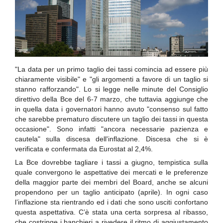
"La data per un primo taglio dei tassi comincia ad essere più
chiaramente visibile" e "gli argomenti a favore di un taglio si
stanno rafforzando". Lo si legge nelle minute del Consiglio
direttivo della Bce del 6-7 marzo, che tuttavia aggiunge che
in quella data i governatori hanno avuto "consenso sul fatto
che sarebbe prematuro discutere un taglio dei tassi in questa
occasione". Sono infatti "ancora necessarie pazienza e
cautela" sulla discesa dell'inflazione. Discesa che si è
verificata e confermata da Eurostat al 2,4%.
La Bce dovrebbe tagliare i tassi a giugno, tempistica sulla
quale convergono le aspettative dei mercati e le preferenze
della maggior parte dei membri del Board, anche se alcuni
propendono per un taglio anticipato (aprile). In ogni caso
l’inflazione sta rientrando ed i dati che sono usciti confortano
questa aspettativa. C’è stata una certa sorpresa al ribasso,
che costringe i banchieri a rivedere il ritmo di aggiustamento