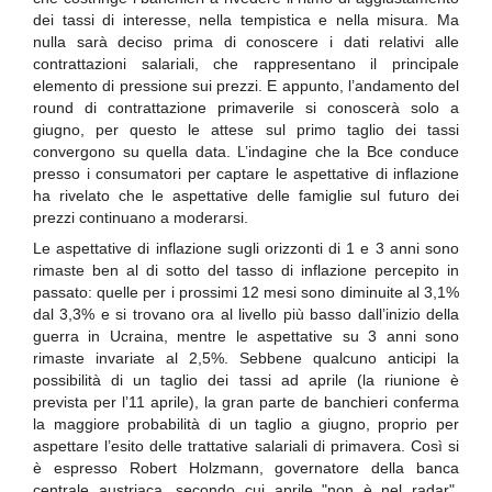
dei tassi di interesse, nella tempistica e nella misura. Ma
nulla sarà deciso prima di conoscere i dati relativi alle
contrattazioni salariali, che rappresentano il principale
elemento di pressione sui prezzi. E appunto, l’andamento del
round di contrattazione primaverile si conoscerà solo a
giugno, per questo le attese sul primo taglio dei tassi
convergono su quella data. L’indagine che la Bce conduce
presso i consumatori per captare le aspettative di inflazione
ha rivelato che le aspettative delle famiglie sul futuro dei
prezzi continuano a moderarsi.
Le aspettative di inflazione sugli orizzonti di 1 e 3 anni sono
rimaste ben al di sotto del tasso di inflazione percepito in
passato: quelle per i prossimi 12 mesi sono diminuite al 3,1%
dal 3,3% e si trovano ora al livello più basso dall’inizio della
guerra in Ucraina, mentre le aspettative su 3 anni sono
rimaste invariate al 2,5%. Sebbene qualcuno anticipi la
possibilità di un taglio dei tassi ad aprile (la riunione è
prevista per l’11 aprile), la gran parte de banchieri conferma
la maggiore probabilità di un taglio a giugno, proprio per
aspettare l’esito delle trattative salariali di primavera. Così si
è espresso Robert Holzmann, governatore della banca
centrale austriaca, secondo cui aprile "non è nel radar",