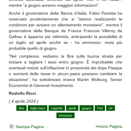
mentre "a giugno avremo maggiori informazioni".
Anche il governatore della Banca d’Italia, Fabio Panetta ha
osservato prudentemente che si "stanno realizzando le
condizioni per avviare un allentamento monetario", mentre il
governatore della Banque de France Francois Villeroy de
Galhau è apparso più ottimista, anticipando la possibilità di
un taglio ad aprile anche se - ha ammesso- resta più
probabile quello di giugno.
"Nel complesso, vediamo la Bce sulla buona strada per
iniziare a tagliare i tassi entro giugno. È improbabile che
eventuali notizie sull’inflazione in prossimità del dopo Pasqua
o aumenti delle tasse in alcuni paesi possano cambiare la
situazione", ha sottolineato invece Martin Wolburg, Senior
Economist di Generali Investments.
Rodolfo Ricci
( 4 aprile 2024 )
Bce
taglio tassi
Lagarde
aprile
giugno
Fed
Ue
inflazione
Inizio Pagina
Stampa Pagina