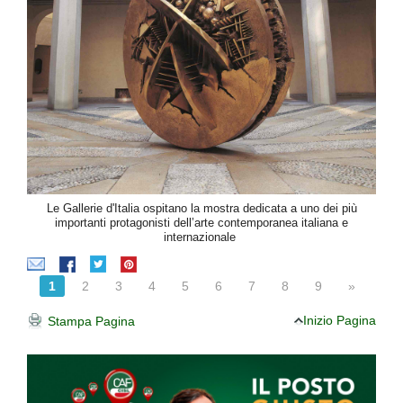
Le Gallerie d'Italia ospitano la mostra dedicata a uno dei più
importanti protagonisti dell’arte contemporanea italiana e
internazionale
1
2
3
4
5
6
7
8
9
»
Inizio Pagina
Stampa Pagina