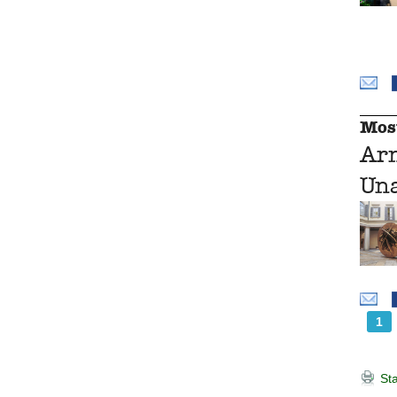
Mos
Ar
Una
1
Sta