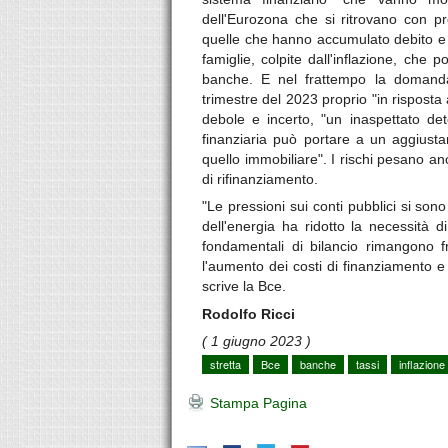
dell'Eurozona che si ritrovano con pres
quelle che hanno accumulato debito e 
famiglie, colpite dall'inflazione, che p
banche. E nel frattempo la domanda
trimestre del 2023 proprio "in risposta 
debole e incerto, "un inaspettato de
finanziaria può portare a un aggiusta
quello immobiliare". I rischi pesano a
di rifinanziamento.
"Le pressioni sui conti pubblici si sono
dell'energia ha ridotto la necessità d
fondamentali di bilancio rimangono frag
l'aumento dei costi di finanziamento e
scrive la Bce.
Rodolfo Ricci
( 1 giugno 2023 )
stretta
Bce
banche
tassi
inflazione
Stampa Pagina