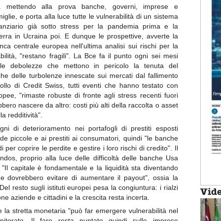
a mettendo alla prova banche, governi, imprese e
miglie, e porta alla luce tutte le vulnerabilità di un sistema
nanziario già sotto stress per la pandemia prima e la
erra in Ucraina poi. E dunque le prospettive, avverte la
nca centrale europea nell'ultima analisi sui rischi per la
abilità, "restano fragili". La Bce fa il punto ogni sei mesi
lle debolezze che mettono in pericolo la tenuta del
he delle turbolenze innescate sui mercati dal fallimento
ollo di Credit Swiss, tutti eventi che hanno testato con
pee, "rimaste robuste di fronte agli stress recenti fuori
bbero nascere da altro: costi più alti della raccolta o asset
 redditività".
 di deterioramento nei portafogli di prestiti esposti
de piccole e ai prestiti ai consumatori, quindi "le banche
er coprire le perdite e gestire i loro rischi di credito". Il
dos, proprio alla luce delle difficoltà delle banche Usa
a: "Il capitale è fondamentale e la liquidità sta diventando
he dovrebbero evitare di aumentare il payout", ossia la
l resto sugli istituti europei pesa la congiuntura: i rialzi
Vid
e aziende e cittadini e la crescita resta incerta.
la stretta monetaria "può far emergere vulnerabilità nel
itorate. Il faro resta puntato quindi sulle imprese