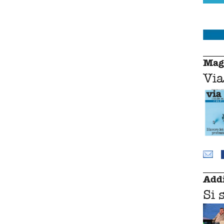
Mag
Via
Addi
Si 