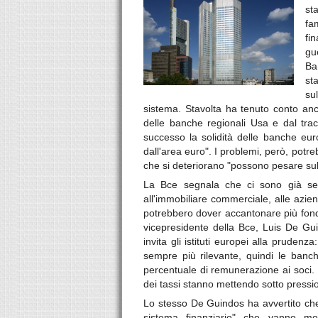
st
fa
fi
gu
Ba
st
su
sistema. Stavolta ha tenuto conto anc
delle banche regionali Usa e dal trac
successo la solidità delle banche euro
dall'area euro". I problemi, però, potre
che si deteriorano "possono pesare sulla
La Bce segnala che ci sono già segni
all'immobiliare commerciale, alle azien
potrebbero dover accantonare più fondi p
vicepresidente della Bce, Luis De Guin
invita gli istituti europei alla prudenz
sempre più rilevante, quindi le banc
percentuale di remunerazione ai soci. De
dei tassi stanno mettendo sotto pression
Lo stesso De Guindos ha avvertito che 
sistema finanziario" che vanno mon