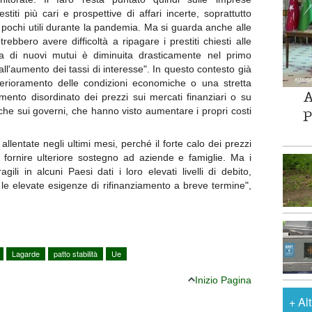
titi più cari e prospettive di affari incerte, soprattutto
pochi utili durante la pandemia. Ma si guarda anche alle
otrebbero avere difficoltà a ripagare i prestiti chiesti alle
 di nuovi mutui è diminuita drasticamente nel primo
all'aumento dei tassi di interesse". In questo contesto già
terioramento delle condizioni economiche o una stretta
A
mento disordinato dei prezzi sui mercati finanziari o su
nche sui governi, che hanno visto aumentare i propri costi
P
 allentate negli ultimi mesi, perché il forte calo dei prezzi
i fornire ulteriore sostegno ad aziende e famiglie. Ma i
ili in alcuni Paesi dati i loro elevati livelli di debito,
 le elevate esigenze di rifinanziamento a breve termine",
Lagarde
patto stabilità
Ue
Inizio Pagina
+
Al