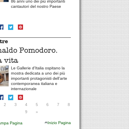
86 anni uno dei più importanti
cantautori del nostro Paese
tre
naldo Pomodoro.
 vita
Le Gallerie d'Italia ospitano la
mostra dedicata a uno dei più
importanti protagonisti dell’arte
contemporanea italiana e
internazionale
2
3
4
5
6
7
8
9
»
Inizio Pagina
mpa Pagina