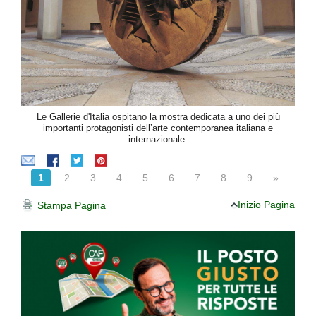
Le Gallerie d'Italia ospitano la mostra dedicata a uno dei più
importanti protagonisti dell’arte contemporanea italiana e
internazionale
1
2
3
4
5
6
7
8
9
»
Inizio Pagina
Stampa Pagina