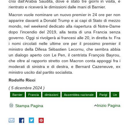
crisi dall'Arabia Saudita, dove è stato tre giorni in visita, è
rientrato e riceverà le dimissioni dalle mani di Barnier.
Macron vuole nominare un nuovo premier in 24 ore per non
apparire davanti a Donald Trump e ai capi di Stato di mezzo
mondo, nel weekend dedicato alla riapertura di Notre-Dame
dopo l'incendio del 2019, alla testa di una Francia senza
governo. Oggi si rivolgerà ai francesi alle 20, in diretta tv. Fra
i nomi circolati nelle ultime ore per il prossimo premier il
ministro della Difesa Sébastien Lecornu, che sembra abbia
un dialogo aperto con Le Pen, il centrista François Bayrou,
che oltre al rapporto stretto con Macron conta appoggi fra i
moderati di sinistra e di destra, e Bernard Cazeneuve, ex
ministro uscito dal partito socialista.
Rodolfo Ricci
( 5 dicembre 2024 )
Barnier
Francia
dimissioni
Assemblea nazionale
Parigi
Ue
Inizio Pagina
Stampa Pagina