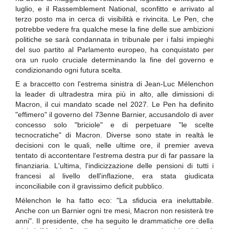
luglio, e il Rassemblement National, sconfitto e arrivato al
terzo posto ma in cerca di visibilità e rivincita. Le Pen, che
potrebbe vedere fra qualche mese la fine delle sue ambizioni
politiche se sarà condannata in tribunale per i falsi impieghi
del suo partito al Parlamento europeo, ha conquistato per
ora un ruolo cruciale determinando la fine del governo e
condizionando ogni futura scelta.
E a braccetto con l'estrema sinistra di Jean-Luc Mélenchon
la leader di ultradestra mira più in alto, alle dimissioni di
Macron, il cui mandato scade nel 2027. Le Pen ha definito
"effimero" il governo del 73enne Barnier, accusandolo di aver
concesso solo "briciole" e di perpetuare "le scelte
tecnocratiche" di Macron. Diverse sono state in realtà le
decisioni con le quali, nelle ultime ore, il premier aveva
tentato di accontentare l'estrema destra pur di far passare la
finanziaria. L'ultima, l'indicizzazione delle pensioni di tutti i
francesi al livello dell'inflazione, era stata giudicata
inconciliabile con il gravissimo deficit pubblico.
Mélenchon le ha fatto eco: "La sfiducia era ineluttabile.
Anche con un Barnier ogni tre mesi, Macron non resisterà tre
anni". Il presidente, che ha seguito le drammatiche ore della