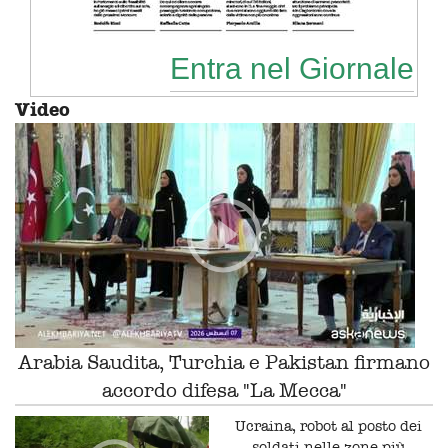
Entra nel Giornale
Video
Arabia Saudita, Turchia e Pakistan firmano
accordo difesa "La Mecca"
Ucraina, robot al posto dei
soldati nelle zone più