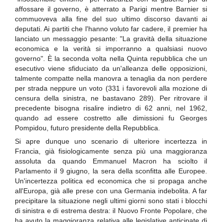
affossare il governo, è atterrato a Parigi mentre Barnier si
commuoveva alla fine del suo ultimo discorso davanti ai
deputati. Ai partiti che l'hanno voluto far cadere, il premier ha
lanciato un messaggio pesante: "La gravità della situazione
economica e la verità si imporranno a qualsiasi nuovo
governo". È la seconda volta nella Quinta repubblica che un
esecutivo viene sfiduciato da un'alleanza delle opposizioni,
talmente compatte nella manovra a tenaglia da non perdere
per strada neppure un voto (331 i favorevoli alla mozione di
censura della sinistra, ne bastavano 289). Per ritrovare il
precedente bisogna risalire indietro di 62 anni, nel 1962,
quando ad essere costretto alle dimissioni fu Georges
Pompidou, futuro presidente della Repubblica.
Si apre dunque uno scenario di ulteriore incertezza in
Francia, già fisiologicamente senza più una maggioranza
assoluta da quando Emmanuel Macron ha sciolto il
Parlamento il 9 giugno, la sera della sconfitta alle Europee.
Un'incertezza politica ed economica che si propaga anche
all'Europa, già alle prese con una Germania indebolita. A far
precipitare la situazione negli ultimi giorni sono stati i blocchi
di sinistra e di estrema destra: il Nuovo Fronte Popolare, che
ha avuto la maggioranza relativa alle legislative anticipate di