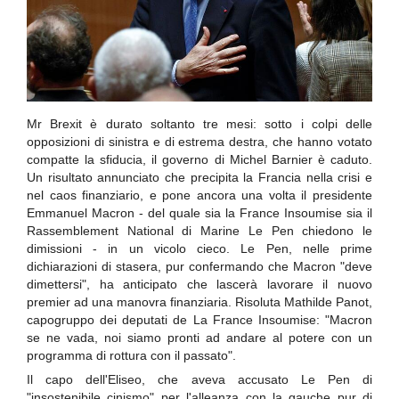
Mr Brexit è durato soltanto tre mesi: sotto i colpi delle
opposizioni di sinistra e di estrema destra, che hanno votato
compatte la sfiducia, il governo di Michel Barnier è caduto.
Un risultato annunciato che precipita la Francia nella crisi e
nel caos finanziario, e pone ancora una volta il presidente
Emmanuel Macron - del quale sia la France Insoumise sia il
Rassemblement National di Marine Le Pen chiedono le
dimissioni - in un vicolo cieco. Le Pen, nelle prime
dichiarazioni di stasera, pur confermando che Macron "deve
dimettersi", ha anticipato che lascerà lavorare il nuovo
premier ad una manovra finanziaria. Risoluta Mathilde Panot,
capogruppo dei deputati de La France Insoumise: "Macron
se ne vada, noi siamo pronti ad andare al potere con un
programma di rottura con il passato".
Il capo dell'Eliseo, che aveva accusato Le Pen di
"insostenibile cinismo" per l'alleanza con la gauche pur di