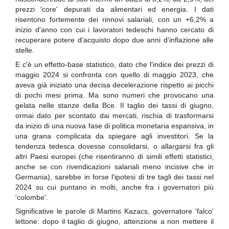
prezzi 'core' depurati da alimentari ed energia. I dati
risentono fortemente dei rinnovi salariali, con un +6,2% a
inizio d'anno con cui i lavoratori tedeschi hanno cercato di
recuperare potere d'acquisto dopo due anni d'inflazione alle
stelle.
E c'è un effetto-base statistico, dato che l'indice dei prezzi di
maggio 2024 si confronta con quello di maggio 2023, che
aveva già iniziato una decisa decelerazione rispetto ai picchi
di pochi mesi prima. Ma sono numeri che provocano una
gelata nelle stanze della Bce. Il taglio dei tassi di giugno,
ormai dato per scontato dai mercati, rischia di trasformarsi
da inizio di una nuova fase di politica monetaria espansiva, in
una grana complicata da spiegare agli investitori. Se la
tendenza tedesca dovesse consolidarsi, o allargarsi fra gli
altri Paesi europei (che risentiranno di simili effetti statistici,
anche se con rivendicazioni salariali meno incisive che in
Germania), sarebbe in forse l'ipotesi di tre tagli dei tassi nel
2024 su cui puntano in molti, anche fra i governatori più
'colombe'.
Significative le parole di Martins Kazacs, governatore 'falco'
lettone: dopo il taglio di giugno, attenzione a non mettere il