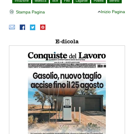
Inflazione
tedesca
Bce
Fed
Lagarde
Powelll
Berlino
Inizio Pagina
Stampa Pagina
E-dicola