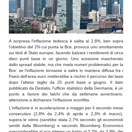
A sorpresa l'inflazione tedesca è salita al 2,8%, ben sopra
l'obiettivo del 2% cui punta la Bce, provoca uno smottamento
sui titoli di Stato europei, facendo balzare i rendimenti di circa
dieci punti base in un giorno. Uno scossone mascherato
dallo spread stabile, ma che rivela numeri problematici per la
Bce: se l'inflazione tornasse a salire in maniera diffusa fra i
Paesi dell'area euro metterebbe a rischio il percorso dei tassi
dopo l'atteso taglio da 25 punti base a giugno. Il dato
pubblicato da Destatis, l'ufficio statistico della Germania, è un
punto a favore dei falchi che da settimane avvertivano,
attenzione a dichiarare l'inflazione sconfitta.
L'inflazione è in accelerazione a maggio per il secondo mese
consecutivo (2,8% da 2,4% di aprile e 2,3% di marzo),
supera le stime (sarebbe stata 2,7% secondo gli economisti
sentiti dalla Bloomberg) e secondo Bloomberg Economics
nasconderebbe al suo interno un balzo al 3,2%, da 2,9%, dei