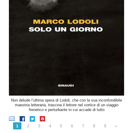
Non delude l’ultima opera di Lodoli, che con la sua inconfondibile
maestria letteraria, trascina il lettore nel vortice di un viaggio
frenetico e perturbante in cui accade di tutto
1
2
3
4
5
6
7
8
9
»