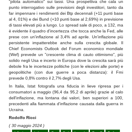
"pilota automatico" sui tassi. Una prospettiva che cala un
punto interrogativo sulle previsioni degli investitori, tanto da
far impennare i rendimenti dei Btp decennali (+11 punti base
al 4, 01%) e dei Bund (+10 punti base al 2,69%) in previsione
di tassi elevati più a lungo. Lo spread sale di poco, a 132, ma
è evidente il quadro d'incertezza che tocca anche la Fed, alle
prese con un'inflazione al 3,4% ad aprile. Un'inflazione più
persistente impatterebbe anche sulla crescita globale. Il
Chief Economists Outlook del Forum economico mondiale
(Wef) prevede un "crescente clima di cauto ottimismo", più
solido negli Usa e incerto in Europa dove la crescita sarà più
debole fra le incertezze politiche (con le elezioni alle porte) e
geopolitiche (con due guerre a poca distanza): il Fmi
prevede 0,8% contro il 2,7% degli Usa.
In Italia, Istat fotografa una fiducia in lieve ripresa per i
consumatori a maggio (96,4 da 95,2 di aprile) grazie al calo
dell'inflazione, ma lontana dai valori, ben superiori a 100,
precedenti alla fiammata d'inflazione causata dalla guerra in
Ucraina.
Rodolfo Ricci
( 30 maggio 2024 )