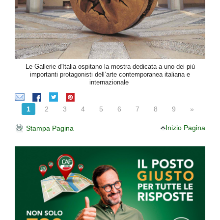
Le Gallerie d'Italia ospitano la mostra dedicata a uno dei più
importanti protagonisti dell’arte contemporanea italiana e
internazionale
1
2
3
4
5
6
7
8
9
»
Inizio Pagina
Stampa Pagina