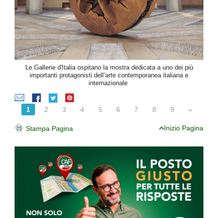
Le Gallerie d'Italia ospitano la mostra dedicata a uno dei più
importanti protagonisti dell’arte contemporanea italiana e
internazionale
1
2
3
4
5
6
7
8
9
»
Inizio Pagina
Stampa Pagina