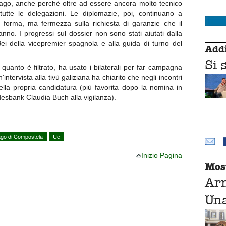
tiago, anche perché oltre ad essere ancora molto tecnico
utte le delegazioni. Le diplomazie, poi, continuano a
a forma, ma fermezza sulla richiesta di garanzie che il
no. I progressi sul dossier non sono stati aiutati dalla
ei della vicepremier spagnola e alla guida di turno del
Addi
Si 
uanto è filtrato, ha usato i bilaterali per far campagna
intervista alla tivù galiziana ha chiarito che negli incontri
ella propria candidatura (più favorita dopo la nomina in
esbank Claudia Buch alla vigilanza).
ago di Compostela
Ue
Inizio Pagina
Mos
Ar
Una