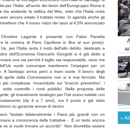
ita per l'Italia: all'avvio dei lavori dell'Eurogruppo Roma è
sta andando la ratifica del Mes, visto che l'Italia resta
 aver ancora votato il trattato rivisto. In agenda anche gli
mettere che il nuovo rialzo dei tassi al 4,5% annunciato
ale Christine Lagarde è presente con Fabio Panetta
A
e la nomina di Piero Cipollone in Bce al suo posto).
a
 per l'Italia resta il nodo dell'alto debito, destinato a
stro dell'Economia Giancarlo Giorgetti si è già detto a
trovare una via perché il taglio sia responsabile, serio ma
 dell'Ue vuole comunque mantenere l'impegno per un
o. A Santiago arriva però a mani vuote. Il lavoro degli
e di aprile dalla Commissione non si è mai fermato. Ma
 più complesse. Innanzitutto sul 'braccio preventivo': i
 sotto controllo i conti pubblici. Nella proposta della
le, gli investimenti strategici per l'Ue erano tutelati con
giustamento (da 4 a 7 anni), ma il punto è già stato
istono su garanzie annue di rientro.
bbero "testato bilateralmente i Paesi più grandi con un
+
Al
nario a conoscenza delle trattative -. È un testo ancora
ora se si vuole trovare un accordo". Non dovrebbe essere