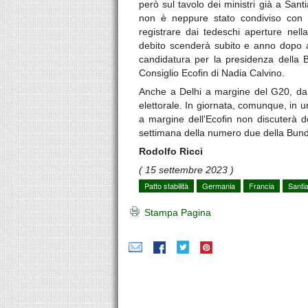
però sul tavolo dei ministri già a San
non è neppure stato condiviso con t
registrare dai tedeschi aperture nell
debito scenderà subito e anno dopo an
candidatura per la presidenza della B
Consiglio Ecofin di Nadia Calvino.
Anche a Delhi a margine del G20, da q
elettorale. In giornata, comunque, in un'
a margine dell'Ecofin non discuterà d
settimana della numero due della Bund
Rodolfo Ricci
( 15 settembre 2023 )
Patto stabilità
Germania
Francia
Santi
Stampa Pagina