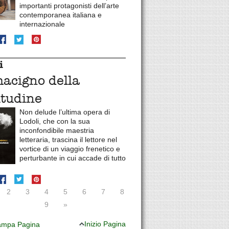
importanti protagonisti dell’arte
contemporanea italiana e
internazionale
i
macigno della
itudine
Non delude l’ultima opera di
Lodoli, che con la sua
inconfondibile maestria
letteraria, trascina il lettore nel
vortice di un viaggio frenetico e
perturbante in cui accade di tutto
2
3
4
5
6
7
8
9
»
Inizio Pagina
mpa Pagina