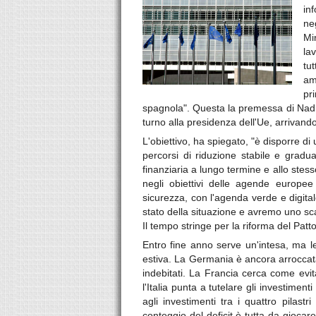
in
ne
Mi
la
tu
am
pr
spagnola". Questa la premessa di Nadi
turno alla presidenza dell'Ue, arrivando
L'obiettivo, ha spiegato, "è disporre di
percorsi di riduzione stabile e gradua
finanziaria a lungo termine e allo stes
negli obiettivi delle agende europe
sicurezza, con l'agenda verde e digita
stato della situazione e avremo uno scam
Il tempo stringe per la riforma del Patto 
Entro fine anno serve un'intesa, ma le
estiva. La Germania è ancora arroccata 
indebitati. La Francia cerca come evi
l'Italia punta a tutelare gli investime
agli investimenti tra i quattro pilast
conteggio del deficit è tutta da giocar