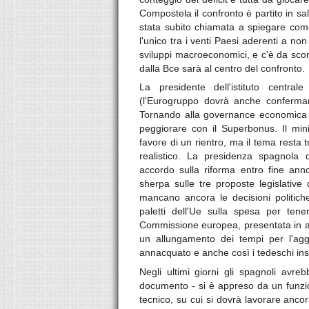
Compostela il confronto è partito in sal
stata subito chiamata a spiegare come 
l'unico tra i venti Paesi aderenti a non
sviluppi macroeconomici, e c'è da scom
dalla Bce sarà al centro del confronto.
La presidente dell'istituto centr
(l'Eurogruppo dovrà anche confermar
Tornando alla governance economica Ue,
peggiorare con il Superbonus. Il mini
favore di un rientro, ma il tema resta 
realistico. La presidenza spagnola
accordo sulla riforma entro fine ann
sherpa sulle tre proposte legislativ
mancano ancora le decisioni politiche
paletti dell'Ue sulla spesa per tener
Commissione europea, presentata in apri
un allungamento dei tempi per l'ag
annacquato e anche così i tedeschi ins
Negli ultimi giorni gli spagnoli avre
documento - si è appreso da un funzio
tecnico, su cui si dovrà lavorare anc