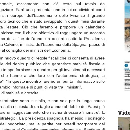
formale, ovviamente non c'è testo sul tavolo da
goziare. Farò una presentazione in cui condividerò con i
nistri europei dell'Economia e delle Finanze il grande
voro tecnico che è stato sviluppato in questi mesi durante
tta l'estate. Ciò che faremo è proporre un calendario
bizioso con il chiaro obiettivo di raggiungere un accordo
ima della fine dell'anno, un accordo sotto la Presidenza
a Calvino, ministra dell'Economia della Spagna, paese di
 al consiglio dei ministri dell'Economia.
 un nuovo quadro di regole fiscali che ci consenta di avere
le del debito pubblico che garantisce stabilità fiscale e
so tempo fornisce un quadro per gli investimenti necessari
e che hanno a che fare con l'autonomia strategica, la
le". "In questo incontro faremo un punto informativo sullo
bio informale di punti di vista tra i ministri".
di stabilità e crescita.
 trattative sono in stallo, e non solo per la lunga pausa
sulla richiesta di un taglio annuo al debito dei Paesi più
Vid
tare un aggiustamento che rischia di essere 'monstre'. E
nti strategici. La presidenza spagnola ha messo il sostegno
ri del negoziato, ma la partita per poterli scorporare dal
e. Intanto al Consiglio economico informale di Santiago di