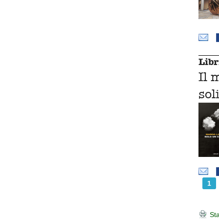
Libr
Il 
sol
1
Sta