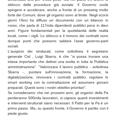
sblocco delle procedure già avviate. Il Governo vuole
spingere e accelerare, anche a fronte di un pressing molto
forte dei Comuni, dove gli organici sono al limite. Negli scorsi
giorni l’Anci ha diffuso un documento con un bilancio in
rosso, che parla di 117mila dipendenti pubblici persi in dieci
anni. Figure fondamentali per la quotidianità delle realtà
locali, come i vigili. Lo sblocco e il rinnovo dei contratti sono
dunque punti che possono saldare l’asse governo-parti
sociali.
L'auspicio dei sindacati, come sottolinea il segretario
generale Cisl , Luigi Sbarra, è che “si possa trovare una
intesa importante che delinei una svolta in tutta la Pubblica
amministrazione”. “Valorizzare il lavoro pubblico - sottolinea
Sbarra -, puntare sull'innovazione, la formazione, la
digitalizzazione, rinnovare i contratti pubblici, regolare lo
smart working con la contrattazione ed assumere giovani
preparati. Questi sono i nostri obiettivi prioritari”.
Se consideriamo che nei prossimi anni, gli organici della Pa
perderanno 500mila lavoratori, si capisce quanti investimenti
e interventi strutturali siano necessari. Il Patto per la Pa è un
primo passo. Ma, su questo fronte, il Governo è partito con il
piede giusto.