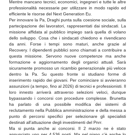
Mentre mancano tecnici, economici, ingegneri e tutte le altre
professionalità necessarie per utilizzare in modo rapido ed
efficiente le risorse del Next Generation Eu.
Per innovare la Pa, Draghi punta sulla coesione sociale, sulla
partecipazione dei lavoratori, rappresentati dai sindacati. La
missione affidata al pubblico impiego sarà quella di volano
dello sviluppo. Cosa che i sindacati chiedono e rivendicano
da anni. Forse i tempi sono maturi, anche grazie al
Recovery. I dipendenti pubblici sono chiamati a contribuire a
questa missione. Servono nuove competenze ma anche
formazione e aggiornamento degli organici attuali. Sarà
sicuramente promosso un ricambio generazionale più veloce
dentro la Pa. Su questo fronte si studiano forme di
inserimento rapido dei giovani. Per cominciare si avvieranno
assunzioni (a tempo, fino al 2026) di tecnici e professionisti. Il
loro innesto arriverà attraverso selezioni veloci, dunque
bypassando i concorsi con procedure complesse. Brunetta
ha parlato di una possibile modifica dei sistemi di
reclutamento nella Pubblica amministrazione e della messa a
punto di percorsi specifici per selezionare gli specialisti
destinati all’attuazione degli investimenti del Pnrr.
Ma si punta anche ai concorsi. Il 2 marzo ne è stato
annunciato uno per 4.536 posti. Ma nel piano c’è anche lo