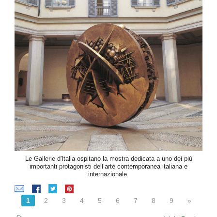
Le Gallerie d'Italia ospitano la mostra dedicata a uno dei più
importanti protagonisti dell’arte contemporanea italiana e
internazionale
1
2
3
4
5
6
7
8
9
»