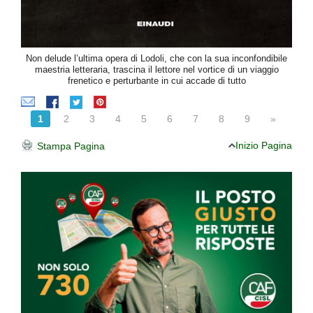
Non delude l’ultima opera di Lodoli, che con la sua inconfondibile
maestria letteraria, trascina il lettore nel vortice di un viaggio
frenetico e perturbante in cui accade di tutto
1
2
3
4
5
6
7
8
9
»
Inizio Pagina
Stampa Pagina