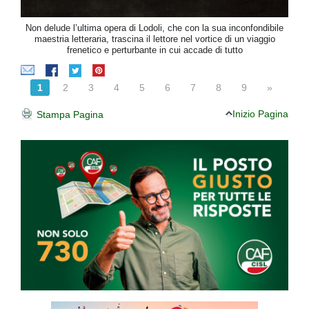
Non delude l’ultima opera di Lodoli, che con la sua inconfondibile
maestria letteraria, trascina il lettore nel vortice di un viaggio
frenetico e perturbante in cui accade di tutto
1
2
3
4
5
6
7
8
9
»
Inizio Pagina
Stampa Pagina